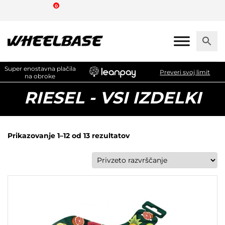
Skip
0
to
the
content
Super enostavna plačila
Preveri svoj limit
na obroke
RIESEL - VSI IZDELKI
Prikazovanje 1–12 od 13 rezultatov