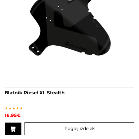
Blatnik Riesel XL Stealth
Ocenjeno
16.95
€
5.00
od 5
Poglej izdelek