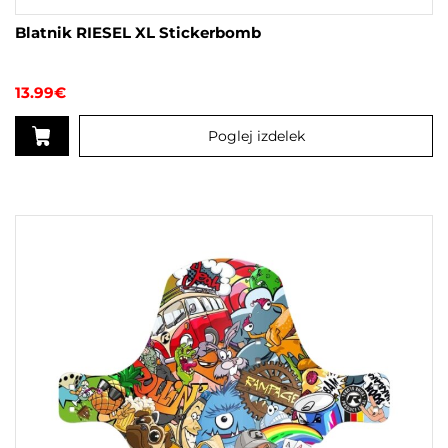
Blatnik RIESEL XL Stickerbomb
13.99
€
Poglej izdelek