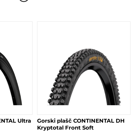
izdelek
ima
več
različic.
Možnosti
lahko
izberete
na
strani
izdelka
ENTAL Ultra
Gorski plašč CONTINENTAL DH
Kryptotal Front Soft