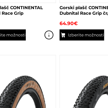
plašč CONTINENTAL
Gorski plašč CONTI
 Race Grip
Dubnital Race Grip čr
64.90
€
rite možnosti
Izberite možnosti
Ta
izdelek
ima
več
različic.
Možnosti
lahko
izberete
na
strani
izdelka