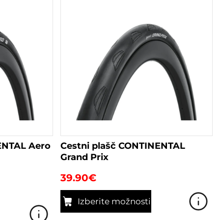
ENTAL Aero
Cestni plašč CONTINENTAL
Grand Prix
39.90
€
Izberite možnosti
Ta