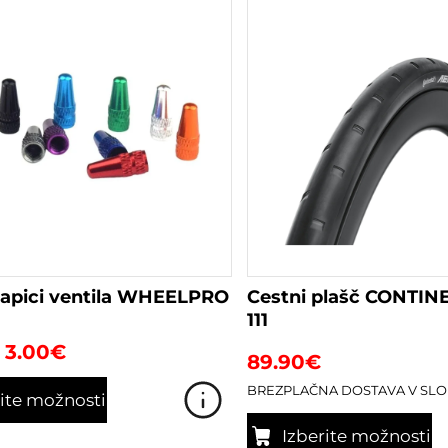
kapici ventila WHEELPRO
Cestni plašč CONTIN
111
Cenovni
3.00
€
89.90
€
razpon:
od
BREZPLAČNA DOSTAVA V SLO
rite možnosti
2.00€
do
Izberite možnosti