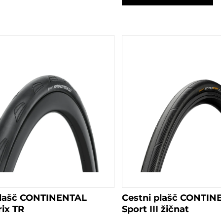
3.00€
Ta
izdelek
ima
več
različic.
Možnosti
lahko
izberete
na
strani
izdelka
plašč CONTINENTAL
Cestni plašč CONTIN
ix TR
Sport III žičnat