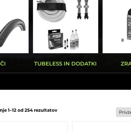
ČI
TUBELESS IN DODATKI
ZR
nje 1–12 od 254 rezultatov