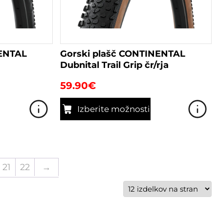
NENTAL
Gorski plašč CONTINENTAL
Dubnital Trail Grip čr/rja
59.90
€
Izberite možnosti
Ta
izdelek
ima
več
21
22
→
različic.
Možnosti
lahko
izberete
na