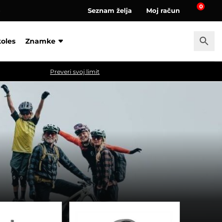
0
Seznam želja
Moj račun
a
koles
Znamke
Preveri svoj limit