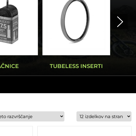
AČNICE
TUBELESS INSERTI
FLIKA