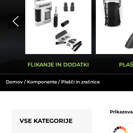
SERTI
FLIKANJE IN DODATKI
PLAŠ
Domov
/
Komponente
/ Plašči in zračnice
Prikazova
VSE KATEGORIJE