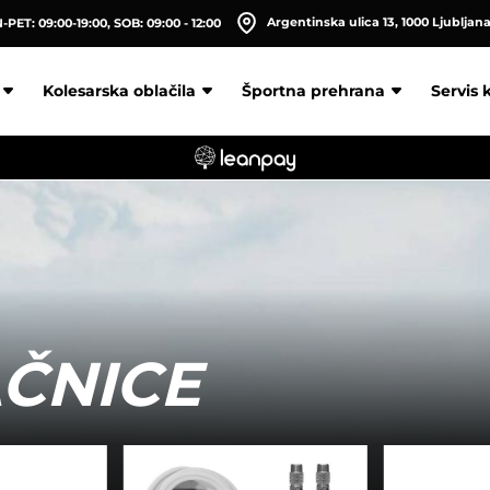
Argentinska ulica 13, 1000 Ljubljan
PET: 09:00-19:00, SOB: 09:00 - 12:00
Kolesarska oblačila
Športna prehrana
Servis 
AČNICE