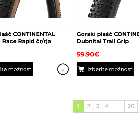
plašč CONTINENTAL
Gorski plašč CONTI
 Race Rapid čr/rja
Dubnital Trail Grip
59.90
€
rite možnosti
Izberite možnosti
Ta
izdelek
ima
več
2
3
4
20
1
…
različic.
Možnosti
lahko
izberete
na