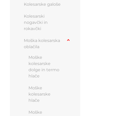
strani
Kolesarske galoše
izdelka
Kolesarski
nogavčki in
rokavčki
Moška kolesarska
oblačila
Moške
kolesarske
dolge in termo
hlače
Moške
kolesarske
hlače
Moške