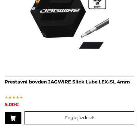
Prestavni bovden JAGWIRE Slick Lube LEX-SL 4mm
Ocenjeno
5.00
€
5
od 5
Poglej izdelek