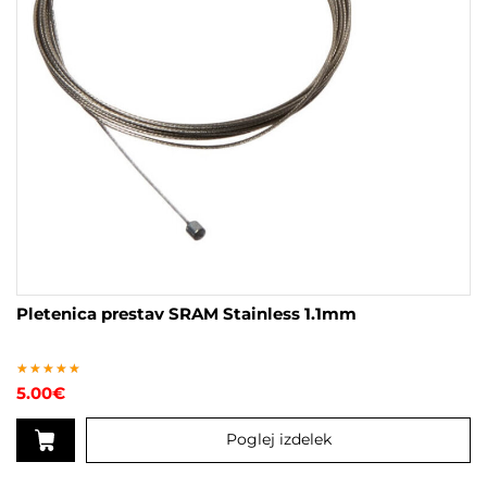
Pletenica prestav SRAM Stainless 1.1mm
Ocenjeno
5.00
€
4.80
od 5
Poglej izdelek