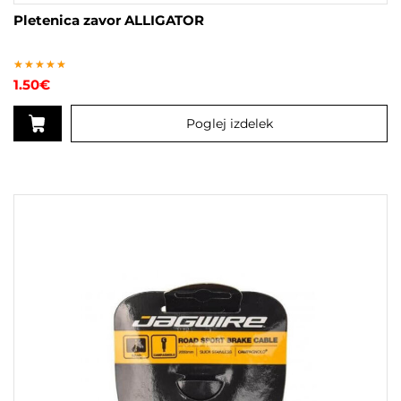
Pletenica zavor ALLIGATOR
Ocenjeno
1.50
€
4.67
od 5
Poglej izdelek