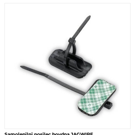
Samolepilni nosilec bovdna JAGWIRE