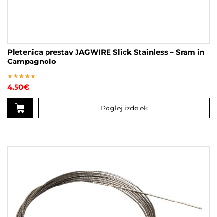
Pletenica prestav JAGWIRE Slick Stainless – Sram in
Campagnolo
Ocenjeno
4.50
€
5
od 5
Poglej izdelek