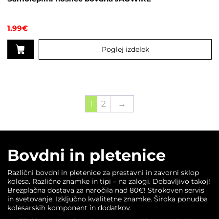
1.99
€
Poglej izdelek
1
2
→
Bovdni in pletenice
Različni bovdni in pletenice za prestavni in zavorni sklop
kolesa. Različne znamke in tipi – na zalogi. Dobavljivo takoj!
Brezplačna dostava za naročila nad 80€! Strokoven servis
in svetovanje. Izključno kvalitetne znamke. Široka ponudba
kolesarskih komponent in dodatkov.