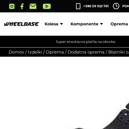
Skip
+386 59 022 761
PON-
to
the
content
Kolesa
Komponente
Oprema
Super enostavna plačila na obroke
Domov
/
Izdelki
/
Oprema
/
Dodatna oprema
/
Blatniki z