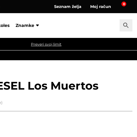
0
Seznam želja
Moj račun
a
koles
Znamke
Preveri svoj limit
IESEL Los Muertos
e)