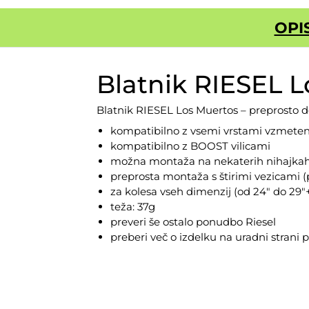
OPI
Blatnik RIESEL 
Blatnik RIESEL Los Muertos – preprosto delu
kompatibilno z vsemi vrstami vzmeteni
kompatibilno z BOOST vilicami
možna montaža na nekaterih nihajkah
preprosta montaža s štirimi vezicami (
za kolesa vseh dimenzij (od 24″ do 29″
teža: 37g
preveri še ostalo ponudbo
Riesel
preberi več o izdelku na
uradni strani p