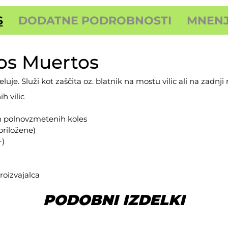
S
DODATNE PODROBNOSTI
MNENJA
Los Muertos
je. Služi kot zaščita oz. blatnik na mostu vilic ali na zadnji 
h vilic
 polnovzmetenih koles
priložene)
+)
roizvajalca
PODOBNI IZDELKI