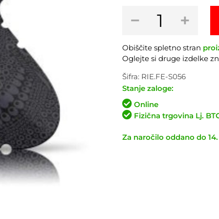
Blatnik
−
+
RIESEL
Los
Muertos
Obiščite spletno stran
proi
količina
Oglejte si druge izdelke 
Šifra:
RIE.FE-S056
Stanje zaloge:
Online
Fizična trgovina Lj. B
Za naročilo oddano do 14.