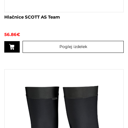
Hlačnice SCOTT AS Team
56.86
€
Poglej izdelek
Ta
izdelek
ima
več
različic.
Možnosti
lahko
izberete
na
strani
izdelka