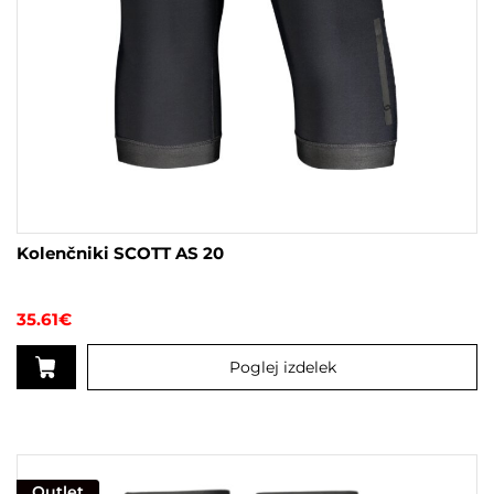
Kolenčniki SCOTT AS 20
35.61
€
Poglej izdelek
Ta
izdelek
ima
več
Outlet
različic.