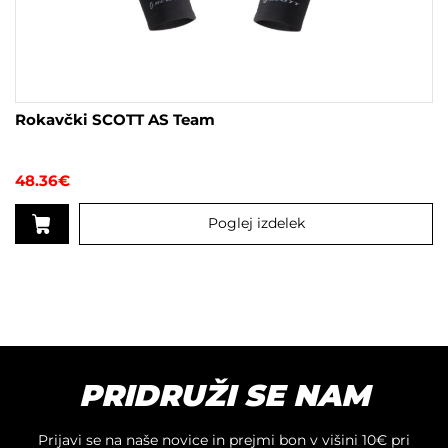
Rokavčki SCOTT AS Team
48.36
€
Poglej izdelek
Ta
izdelek
ima
več
različic.
Možnosti
lahko
PRIDRUŽI SE NAM
izberete
na
Prijavi se na naše novice in prejmi bon v višini 10€ pri
strani