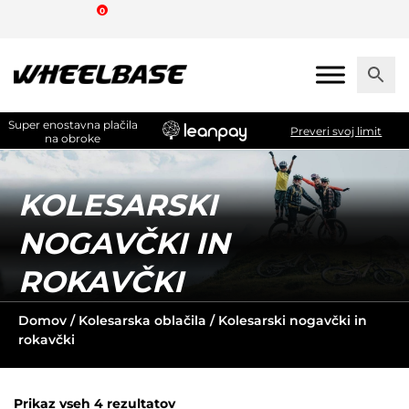
Skip
0
to
the
content
Super enostavna plačila
Preveri svoj limit
na obroke
KOLESARSKI
NOGAVČKI IN
ROKAVČKI
Domov
/
Kolesarska oblačila
/ Kolesarski nogavčki in
rokavčki
Prikaz vseh 4 rezultatov