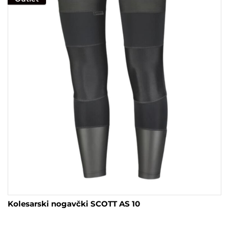
Možnosti
lahko
izberete
na
strani
izdelka
Kolesarski nogavčki SCOTT AS 10