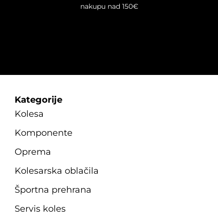
nakupu nad 150€
izdelka
Kategorije
Kolesa
Komponente
Oprema
Kolesarska oblačila
Športna prehrana
Servis koles