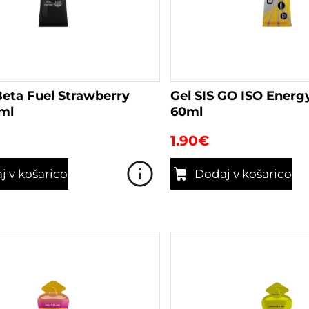
Beta Fuel Strawberry
Gel SIS GO ISO Energ
ml
60ml
1.90
€
j v košarico
Dodaj v košarico