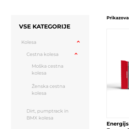
Prikazovan
VSE KATEGORIJE
Kolesa
Cestna kolesa
Moška cestna
kolesa
Ženska cestna
kolesa
Dirt, pumptrack in
BMX kolesa
Energijs