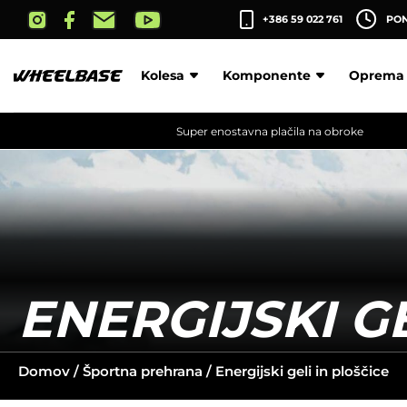
Skip
+386 59 022 761
PON-
to
the
content
Kolesa
Komponente
Oprema
Super enostavna plačila na obroke
ENERGIJSKI GE
Domov
/
Športna prehrana
/ Energijski geli in ploščice