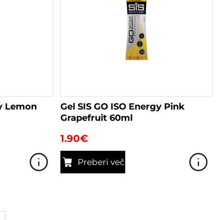
gy Lemon
Gel SIS GO ISO Energy Pink
Grapefruit 60ml
1.90
€
Preberi več