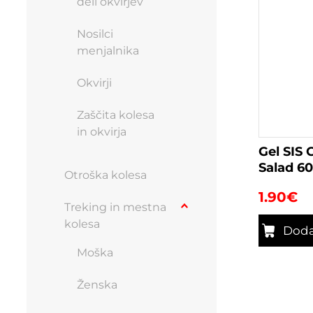
deli okvirjev
Nosilci
menjalnika
Okvirji
Zaščita kolesa
in okvirja
Gel SIS 
Salad 6
Otroška kolesa
1.90
€
Treking in mestna
kolesa
Doda
Moška
Ženska