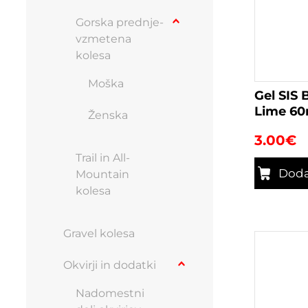
Gorska prednje-
vzmetena
kolesa
Moška
Gel SIS 
Lime 60
Ženska
3.00
€
Trail in All-
Doda
Mountain
kolesa
Gravel kolesa
Okvirji in dodatki
Nadomestni