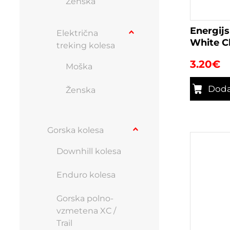
Ženska
Energijs
Električna
White C
treking kolesa
3.20
€
Moška
Doda
Ženska
Gorska kolesa
Downhill kolesa
Enduro kolesa
Gorska polno-
vzmetena XC /
Trail