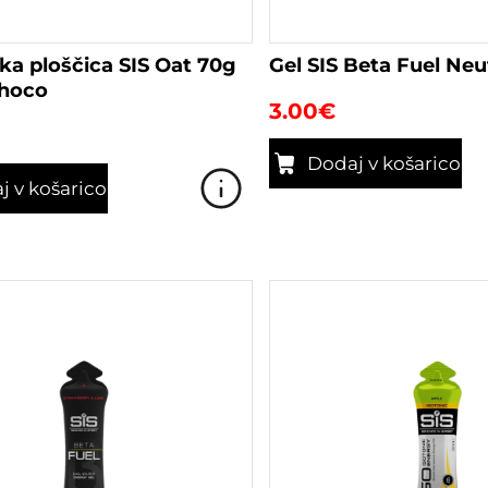
ka ploščica SIS Oat 70g
Gel SIS Beta Fuel Neu
hoco
3.00
€
Dodaj v košarico
j v košarico