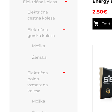
Energy 
Električna kolesa
2.50
€
Električna
cestna kolesa
Doda
Električna
gorska kolesa
Moška
Ženska
Električna
polno-
vzmetena
kolesa
Moška