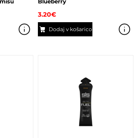
amisu
Blueberry
3.20
€
Dodaj v košarico