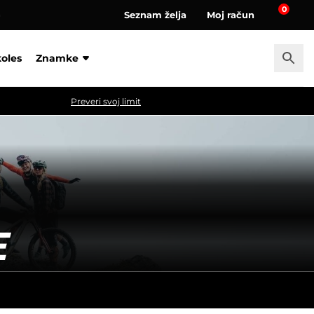
0
Seznam želja
Moj račun
a
koles
Znamke
Preveri svoj limit
E