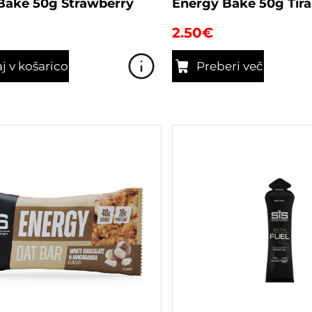
Bake 50g Strawberry
Energy Bake 50g Tir
2.50
€
j v košarico
Preberi več