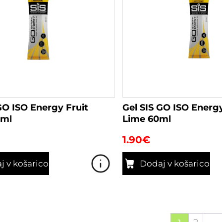
GO ISO Energy Fruit
Gel SIS GO ISO Ener
0ml
Lime 60ml
1.90
€
j v košarico
Dodaj v košarico