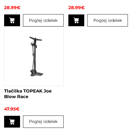
Tech 500ml
28.99
€
28.99
€
Poglej izdelek
Poglej izdelek
Tlačilka TOPEAK Joe
Blow Race
47.95
€
Poglej izdelek
Ta