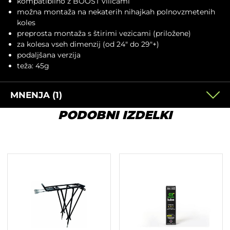
kompatibilno z BOOST vilicami
možna montaža na nekaterih nihajkah polnovzmetenih
koles
preprosta montaža s štirimi vezicami (priložene)
za kolesa vseh dimenzij (od 24″ do 29″+)
podaljšana verzija
teža: 45g
MNENJA (1)
PODOBNI IZDELKI