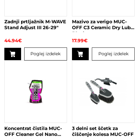
Zadnji prtljažnik M-WAVE
Mazivo za verigo MUC-
Stand Adjust III 26-29″
OFF C3 Ceramic Dry Lube
50ml
44.94
€
17.99
€
Poglej izdelek
Poglej izdelek
Koncentrat čistila MUC-
3 delni set ščetk za
OFF Cleaner Gel Nano
čiščenje kolesa MUC-OFF