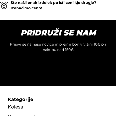
Ste našli enak izdelek po isti ceni kje drugje?
izdelek
Izenačimo ceno!
ima
več
različic.
Možnosti
PRIDRUŽI SE NAM
lahko
izberete
na
Prijavi se na naše novice in prejmi bon v višini 10€ pri
strani
nakupu nad 150€
izdelka
Kategorije
Kolesa