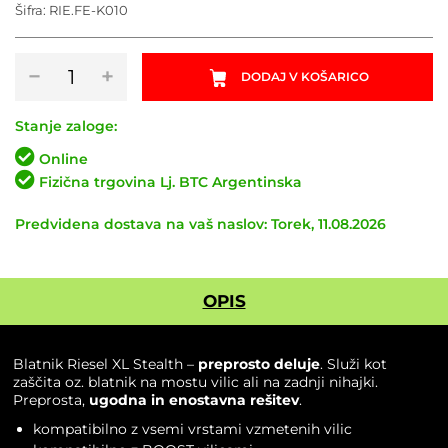
5.00
od 5
Šifra:
RIE.FE-K010
na podlagi
ocene
stranke
Blatnik
−
+
DODAJ V KOŠARICO
Riesel
XL
Stealth
Stanje zaloge:
količina
Online
Fizična trgovina Lj. BTC Argentinska
Predvidena dostava na vaš naslov: Torek, 11.08.2026
OPIS
Blatnik Riesel XL Stealth –
preprosto deluje
. Služi kot
zaščita oz. blatnik na mostu vilic ali na zadnji nihajki.
Preprosta,
ugodna in enostavna rešitev
.
kompatibilno z vsemi vrstami vzmetenih vilic