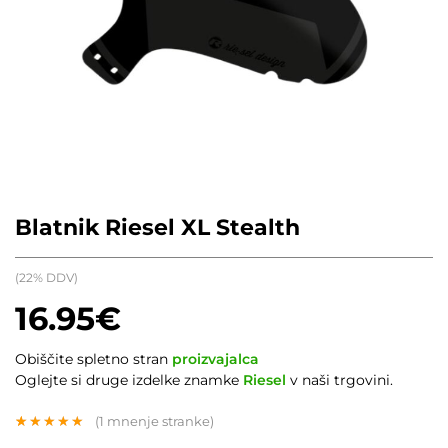
Blatnik Riesel XL Stealth
(22% DDV)
16.95
€
Obiščite spletno stran
proizvajalca
Oglejte si druge izdelke znamke
Riesel
v naši trgovini.
(
1
mnenje stranke)
Ocenjeno z
1