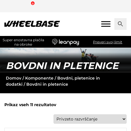
Skip
0
to
the
content
Super enostavna plačila
Preveri svoj limit
na obroke
BOVDNI IN PLETENICE
Domov
/
Komponente
/
Bovdni, pletenice in
dodatki
/ Bovdni in pletenice
Prikaz vseh 11 rezultatov