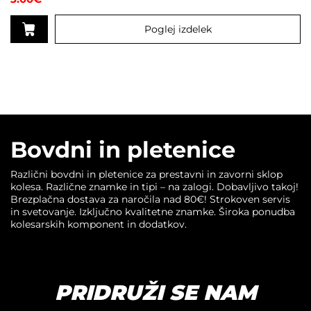
4.5
od 5
Poglej izdelek
Bovdni in pletenice
Različni bovdni in pletenice za prestavni in zavorni sklop
kolesa. Različne znamke in tipi – na zalogi. Dobavljivo takoj!
Brezplačna dostava za naročila nad 80€! Strokoven servis
in svetovanje. Izključno kvalitetne znamke. Široka ponudba
kolesarskih komponent in dodatkov.
PRIDRUŽI SE NAM