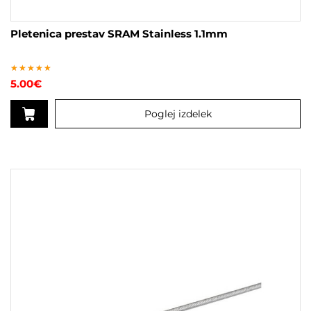
Pletenica prestav SRAM Stainless 1.1mm
Ocenjeno
5.00
€
4.80
od 5
Poglej izdelek