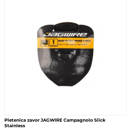
Pletenica zavor JAGWIRE Campagnolo Slick
Stainless