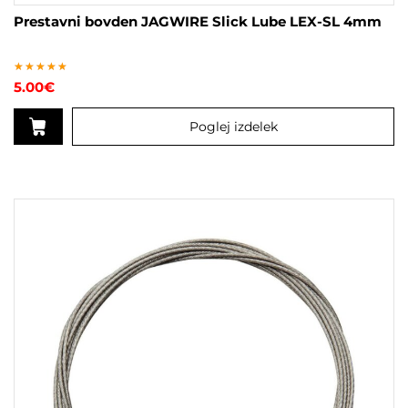
Prestavni bovden JAGWIRE Slick Lube LEX-SL 4mm
Ocenjeno
5.00
€
5
od 5
Poglej izdelek