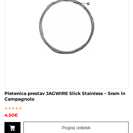
Pletenica prestav JAGWIRE Slick Stainless – Sram in
Campagnolo
Ocenjeno
4.50
€
5
od 5
Poglej izdelek