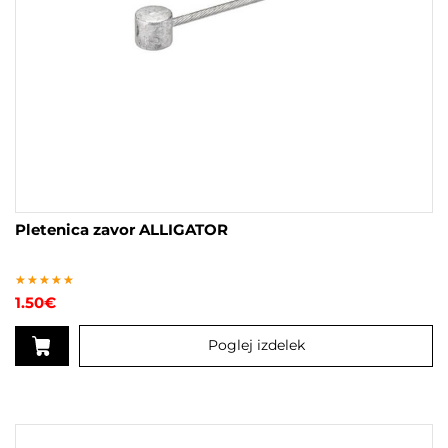
Pletenica zavor ALLIGATOR
Ocenjeno
1.50
€
4.67
od 5
Poglej izdelek