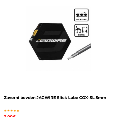
Zavorni bovden JAGWIRE Slick Lube CGX-SL 5mm
Ocenjeno
3.00
€