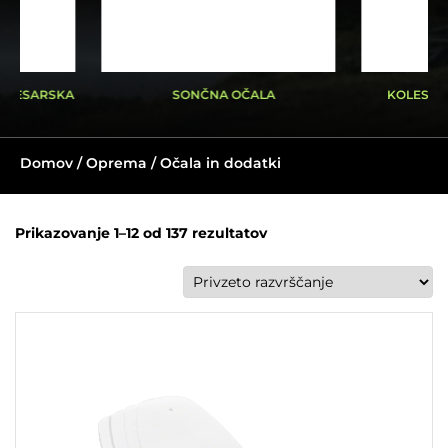
KOLESARSKA
SONČNA OČALA
KOLESAR
Domov
/
Oprema
/ Očala in dodatki
Prikazovanje 1–12 od 137 rezultatov