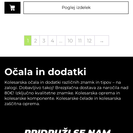
Poglej izdelek
1
2
3
4
…
10
11
12
→
Očala in dodatki
Kolesarska očala in dodatki različnih znamk in tipov – na
zalogi. Dobavljivo takoj! Brezplačna dostava za naročila nad
80€! Izključno kvalitetne znamke. Kolesarska oprema in
kolesarske komponente. Kolesarske čelade in kolesarska
zaščitna oprema.
PRIDRUŽI SE NAM