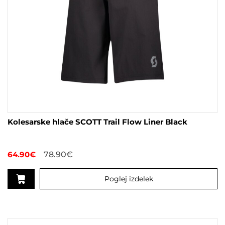
Kolesarske hlače SCOTT Trail Flow Liner Black
64.90
€
78.90
€
Poglej izdelek
Ta
izdelek
ima