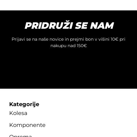
Možnosti
lahko
izberete
na
PRIDRUŽI SE NAM
strani
izdelka
Prijavi se na naše novice in prejmi bon v višini 10€ pri
nakupu nad 150€
Kategorije
Kolesa
Komponente