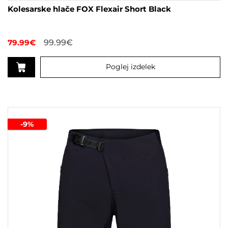
Kolesarske hlače FOX Flexair Short Black
79.99
€
99.99
€
Poglej izdelek
Ta
izdelek
ima
več
-9%
različic.
Možnosti
lahko
izberete
na
strani
izdelka