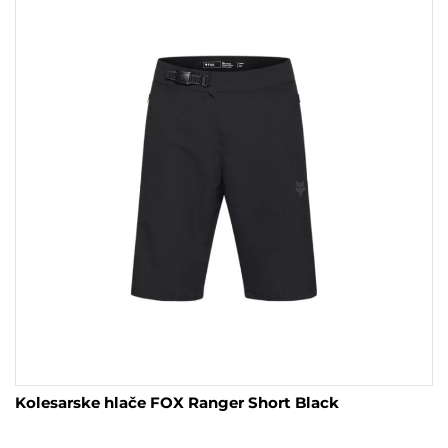
različic.
Možnosti
lahko
izberete
na
strani
izdelka
Kolesarske hlače FOX Ranger Short Black