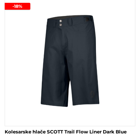
več
-18%
različic.
Možnosti
lahko
izberete
na
strani
izdelka
Kolesarske hlače SCOTT Trail Flow Liner Dark Blue