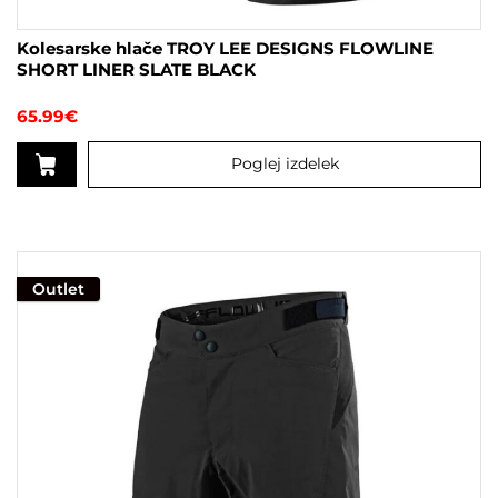
Kolesarske hlače TROY LEE DESIGNS FLOWLINE
SHORT LINER SLATE BLACK
65.99
€
Poglej izdelek
Ta
izdelek
ima
več
Outlet
različic.
Možnosti
lahko
izberete
na
strani
izdelka