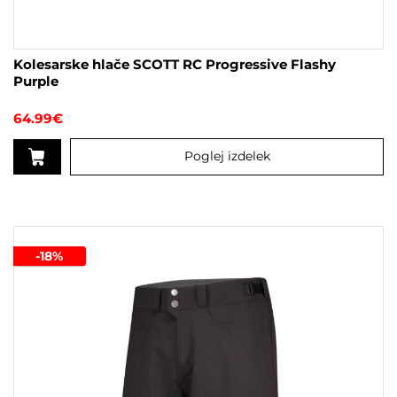
Kolesarske hlače SCOTT RC Progressive Flashy
Purple
64.99
€
Poglej izdelek
Ta
izdelek
ima
več
-18%
različic.
Možnosti
lahko
izberete
na
strani
izdelka