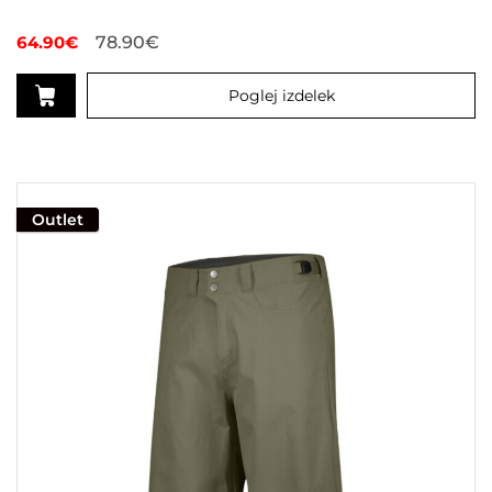
64.90
€
78.90
€
Poglej izdelek
Ta
izdelek
ima
več
Outlet
različic.
Možnosti
lahko
izberete
na
strani
izdelka