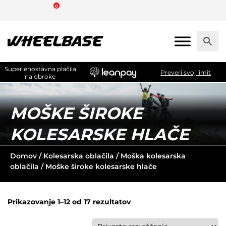
Skip
0
to
the
content
Super enostavna plačila
Preveri svoj limit
na obroke
MOŠKE ŠIROKE
KOLESARSKE HLAČE
Domov
/
Kolesarska oblačila
/
Moška kolesarska
oblačila
/ Moške široke kolesarske hlače
Prikazovanje 1–12 od 17 rezultatov