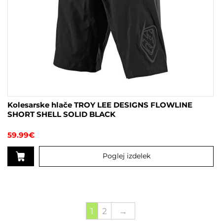
Kolesarske hlače TROY LEE DESIGNS FLOWLINE
SHORT SHELL SOLID BLACK
59.99
€
Poglej izdelek
Ta
izdelek
ima
več
1
2
→
različic.