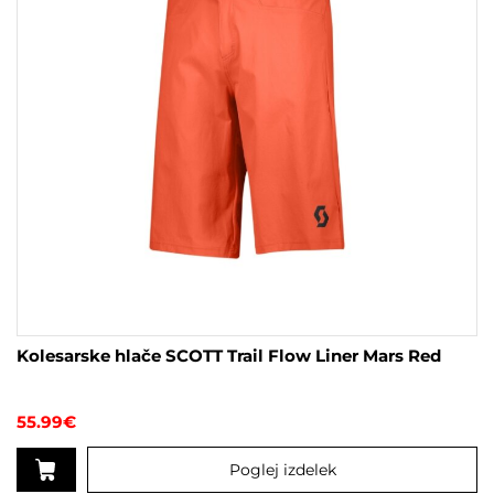
na
strani
izdelka
Kolesarske hlače SCOTT Trail Flow Liner Mars Red
55.99
€
Poglej izdelek