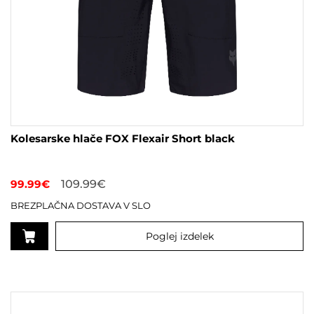
Kolesarske hlače FOX Flexair Short black
99.99
€
109.99
€
BREZPLAČNA DOSTAVA V SLO
Poglej izdelek
Ta
izdelek
ima
več