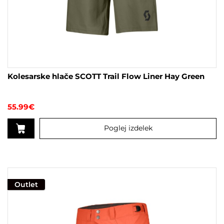
Kolesarske hlače SCOTT Trail Flow Liner Hay Green
55.99
€
Poglej izdelek
Ta
izdelek
ima
več
Outlet
različic.
Možnosti
lahko
izberete