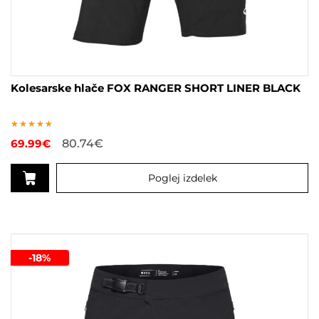
Kolesarske hlače FOX RANGER SHORT LINER BLACK
Ocenjeno
69.99
€
80.74
€
5.00
od 5
Poglej izdelek
Ta
izdelek
ima
več
-18%
različic.
Možnosti
lahko
izberete