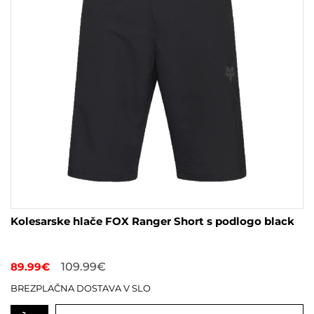
na
strani
izdelka
Kolesarske hlače FOX Ranger Short s podlogo black
89.99
€
109.99
€
BREZPLAČNA DOSTAVA V SLO