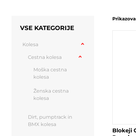
Prikazovan
VSE KATEGORIJE
Kolesa
Cestna kolesa
Moška cestna
kolesa
Ženska cestna
kolesa
Dirt, pumptrack in
BMX kolesa
Blokej