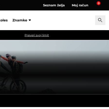
0
Seznam želja
Moj račun
a
koles
Znamke
Preveri svoj limit