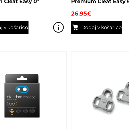
 Cleat Easy 0°
Premium Cleat Easy 
26.95
€
j v košarico
Dodaj v košarico