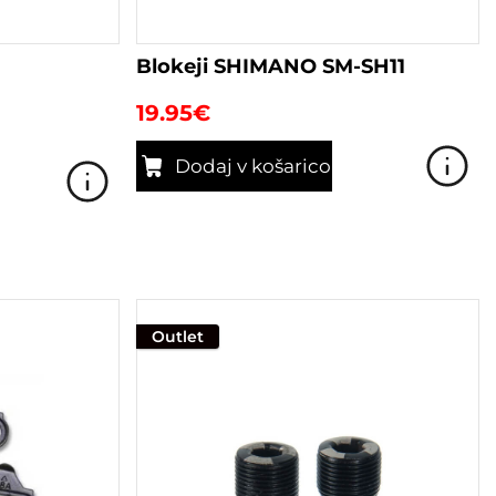
Blokeji SHIMANO SM-SH11
19.95
€
Dodaj v košarico
Outlet