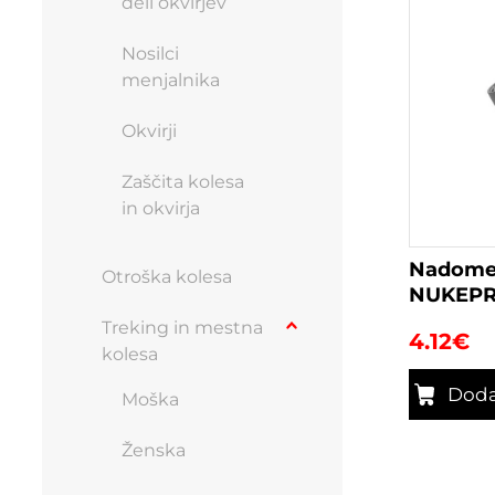
deli okvirjev
Nosilci
menjalnika
Okvirji
Zaščita kolesa
in okvirja
Nadomest
Otroška kolesa
NUKEPR
Treking in mestna
4.12
€
kolesa
Doda
Moška
Ženska