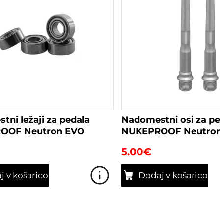
ni ležaji za pedala
Nadomestni osi za pe
OOF Neutron EVO
NUKEPROOF Neutron
5.00
€
j v košarico
Dodaj v košarico