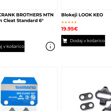
i CRANK BROTHERS MTN
Blokeji LOOK KEO
 Cleat Standard 6°
Ocenjeno
19.95
€
5.00
od 5
Dodaj v košarico
j v košarico