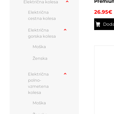
Premium
Električna kolesa
26.95
€
Električna
cestna kolesa
Doda
Električna
gorska kolesa
Moška
Ženska
Električna
polno-
vzmetena
kolesa
Moška