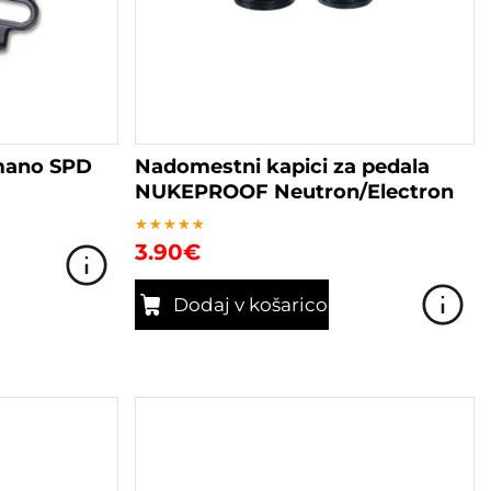
mano SPD
Nadomestni kapici za pedala
NUKEPROOF Neutron/Electron
Ocenjeno
3.90
€
5.00
od 5
Dodaj v košarico