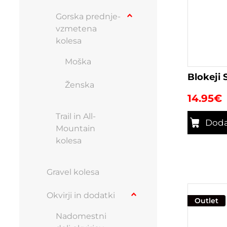
Gorska prednje-
vzmetena
kolesa
Moška
Blokeji
Ženska
14.95
€
Trail in All-
Doda
Mountain
kolesa
Gravel kolesa
Okvirji in dodatki
Outlet
Nadomestni