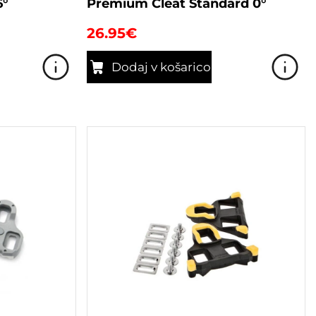
6°
Premium Cleat Standard 0°
26.95
€
Dodaj v košarico