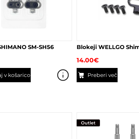
 SHIMANO SM-SH56
Blokeji WELLGO Shi
14.00
€
j v košarico
Preberi več
Outlet