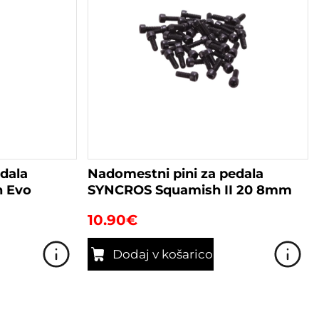
dala
Nadomestni pini za pedala
 Evo
SYNCROS Squamish II 20 8mm
10.90
€
Dodaj v košarico