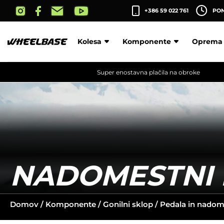
Skip
+386 59 022 761
PON-
to
the
content
Kolesa
Komponente
Oprema
Super enostavna plačila na obroke
NADOMESTNI 
Domov
/
Komponente
/
Gonilni sklop
/
Pedala in nadome