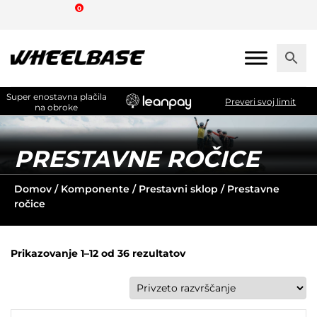
Skip
0
to
the
content
Super enostavna plačila
Preveri svoj limit
na obroke
PRESTAVNE ROČICE
Domov
/
Komponente
/
Prestavni sklop
/ Prestavne
ročice
Prikazovanje 1–12 od 36 rezultatov