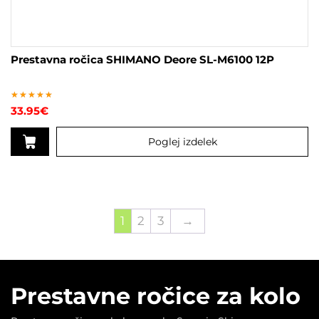
Prestavna ročica SHIMANO Deore SL-M6100 12P
Ocenjeno
33.95
€
5.00
od 5
Poglej izdelek
1
2
3
→
Prestavne ročice za kolo