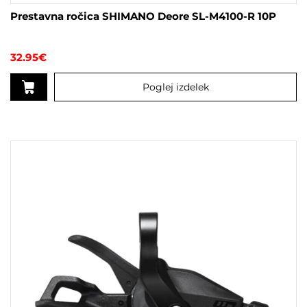
Prestavna ročica SHIMANO Deore SL-M4100-R 10P
32.95
€
Poglej izdelek