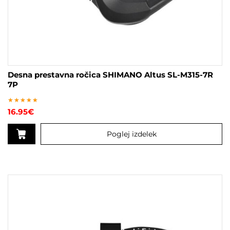
Desna prestavna ročica SHIMANO Altus SL-M315-7R
7P
Ocenjeno
16.95
€
4.50
od 5
Poglej izdelek