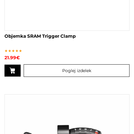
Objemka SRAM Trigger Clamp
Ocenjeno
21.99
€
5.00
od 5
Poglej izdelek