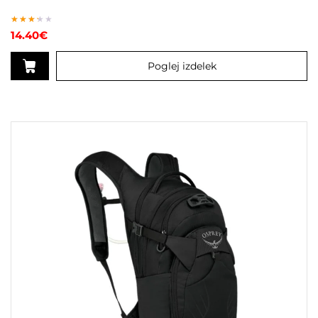
Ocenjeno
14.40
€
3.00
od 5
Poglej izdelek