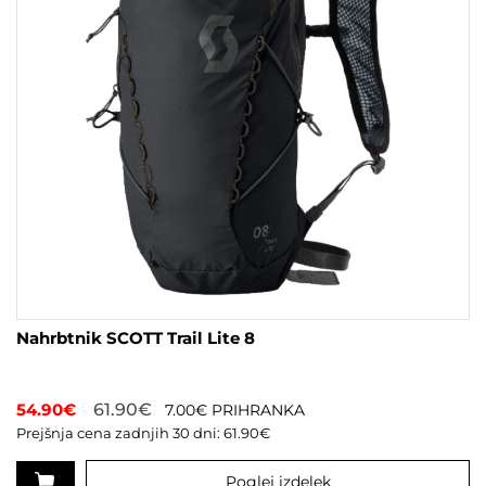
Nahrbtnik SCOTT Trail Lite 8
54.90
€
61.90
€
7.00
€
PRIHRANKA
Prejšnja cena zadnjih 30 dni:
61.90
€
Poglej izdelek