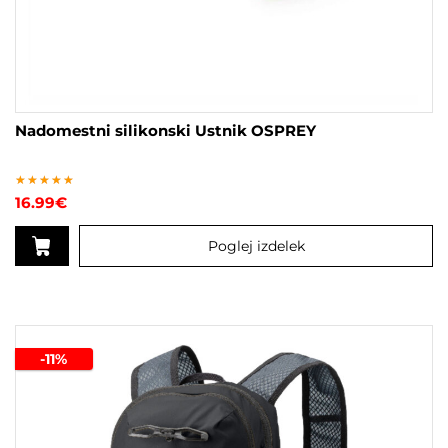
Nadomestni silikonski Ustnik OSPREY
Ocenjeno
16.99
€
5.00
od 5
Poglej izdelek
-11%