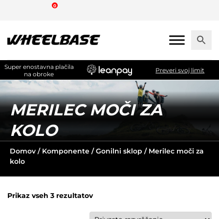
Skip
0
to
the
content
Super enostavna plačila
Preveri svoj limit
na obroke
MERILEC MOČI ZA
KOLO
Domov
/
Komponente
/
Gonilni sklop
/ Merilec moči za
kolo
Prikaz vseh 3 rezultatov