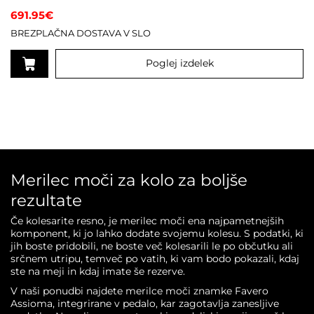
691.95
€
BREZPLAČNA DOSTAVA V SLO
Poglej izdelek
Merilec moči za kolo za boljše
rezultate
Če kolesarite resno, je merilec moči ena najpametnejših
komponent, ki jo lahko dodate svojemu kolesu. S podatki, ki
jih boste pridobili, ne boste več kolesarili le po občutku ali
srčnem utripu, temveč po vatih, ki vam bodo pokazali, kdaj
ste na meji in kdaj imate še rezerve.
V naši ponudbi najdete merilce moči znamke Favero
Assioma, integrirane v pedalo, kar zagotavlja zanesljive