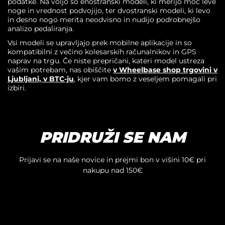
podatke. Na voljo so enostranski modeli, ki merijo moč leve
noge in vrednost podvojijo, ter dvostranski modeli, ki levo
in desno nogo merita neodvisno in nudijo podrobnejšo
analizo pedaliranja.
Vsi modeli se upravljajo prek mobilne aplikacije in so
kompatibilni z večino kolesarskih računalnikov in GPS
naprav na trgu. Če niste prepričani, kateri model ustreza
vašim potrebam, nas obiščite
v Wheelbase shop trgovini v
Ljubljani, v BTC-ju
, kjer vam bomo z veseljem pomagali pri
izbiri.
PRIDRUŽI SE NAM
Prijavi se na naše novice in prejmi bon v višini 10€ pri
nakupu nad 150€