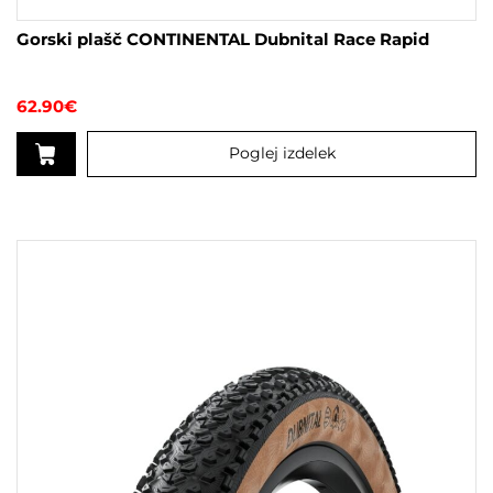
Gorski plašč CONTINENTAL Dubnital Race Rapid
62.90
€
Poglej izdelek
Ta
izdelek
ima
več
različic.
Možnosti
lahko
izberete
na
strani
izdelka