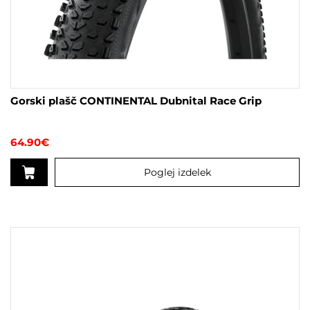
Gorski plašč CONTINENTAL Dubnital Race Grip
64.90
€
Poglej izdelek
Ta
izdelek
ima
več
različic.
Možnosti
lahko
izberete
na