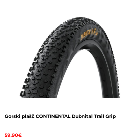
lahko
izberete
na
strani
izdelka
Gorski plašč CONTINENTAL Dubnital Trail Grip
59.90
€