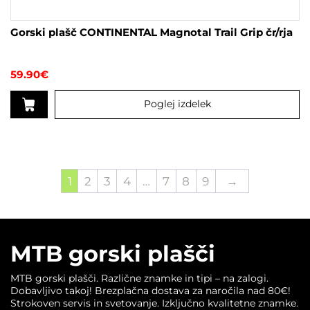
Gorski plašč CONTINENTAL Magnotal Trail Grip čr/rja
59.90
€
Poglej izdelek
Ta
izdelek
ima
več
1
2
3
4
…
7
8
9
→
različic.
Možnosti
lahko
izberete
na
MTB gorski plašči
strani
izdelka
MTB gorski plašči. Različne znamke in tipi – na zalogi.
Dobavljivo takoj! Brezplačna dostava za naročila nad 80€!
Strokoven servis in svetovanje. Izključno kvalitetne znamke.