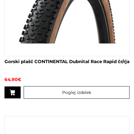
Gorski plašč CONTINENTAL Dubnital Race Rapid čr/rja
64.90
€
Poglej izdelek
Ta
izdelek
ima
več
različic.
Možnosti