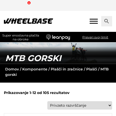
Skip
0
to
the
content
Super enostavna plačila
Preveri svoj limit
na obroke
MTB GORSKI
Domov
/
Komponente
/
Plašči in zračnice
/
Plašči
/ MTB
gorski
Prikazovanje 1–12 od 105 rezultatov