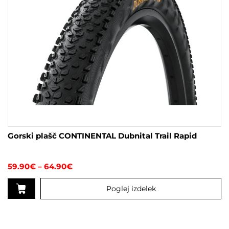
Gorski plašč CONTINENTAL Dubnital Trail Rapid
Cenovni
59.90
€
–
64.90
€
razpon:
od
Poglej izdelek
59.90€
do
Ta
64.90€
izdelek
ima