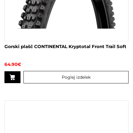
Gorski plašč CONTINENTAL Kryptotal Front Trail Soft
64.90
€
Poglej izdelek
Ta
izdelek
ima
več
različic.
Možnosti
lahko
izberete