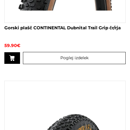
Gorski plašč CONTINENTAL Dubnital Trail Grip čr/rja
59.90
€
Poglej izdelek
Ta
izdelek
ima
več
različic.
Možnosti
lahko
izberete
na
strani
izdelka