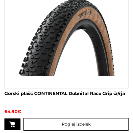
strani
izdelka
Gorski plašč CONTINENTAL Dubnital Race Grip čr/rja
64.90
€
Poglej izdelek