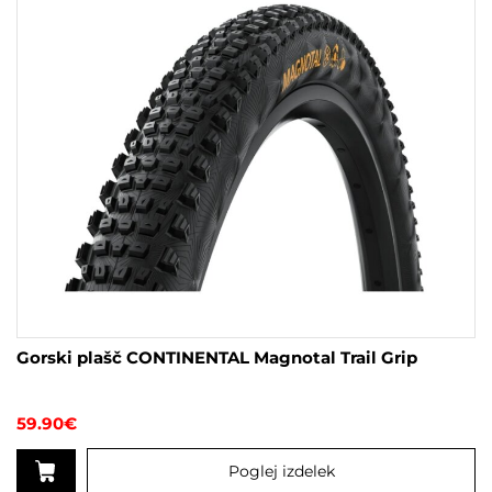
na
strani
izdelka
Gorski plašč CONTINENTAL Magnotal Trail Grip
59.90
€
Poglej izdelek