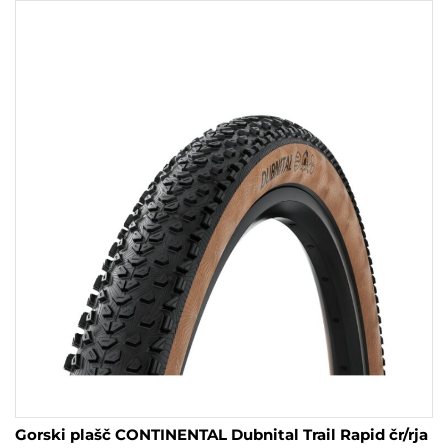
več
različic.
Možnosti
lahko
izberete
na
strani
izdelka
Gorski plašč CONTINENTAL Dubnital Trail Rapid čr/rja