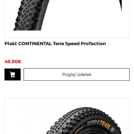
Plašč CONTINENTAL Terra Speed ProTection
49.90
€
Poglej izdelek
Ta
izdelek
ima
več
različic.
Možnosti
lahko
izberete
na