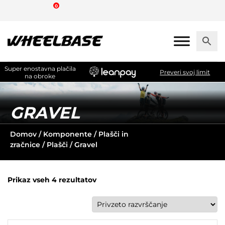
Skip
0
to
the
content
Super enostavna plačila
Preveri svoj limit
na obroke
GRAVEL
Domov
/
Komponente
/
Plašči in
zračnice
/
Plašči
/ Gravel
Prikaz vseh 4 rezultatov