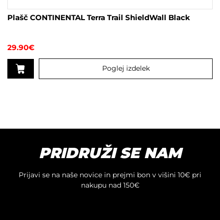
Plašč CONTINENTAL Terra Trail ShieldWall Black
29.90
€
Poglej izdelek
Ta
izdelek
ima
več
različic.
Možnosti
lahko
PRIDRUŽI SE NAM
izberete
na
Prijavi se na naše novice in prejmi bon v višini 10€ pri
strani
nakupu nad 150€
izdelka