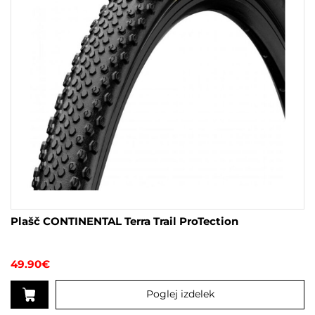
strani
izdelka
Plašč CONTINENTAL Terra Trail ProTection
49.90
€
Poglej izdelek