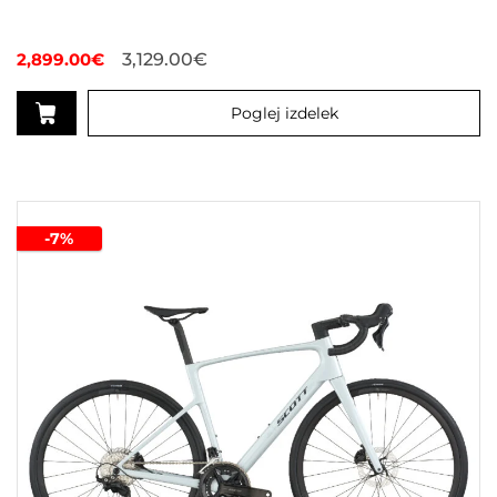
2,899.00
€
3,129.00
€
Poglej izdelek
Ta
izdelek
ima
več
-7%
različic.
Možnosti
lahko
izberete
na
strani
izdelka