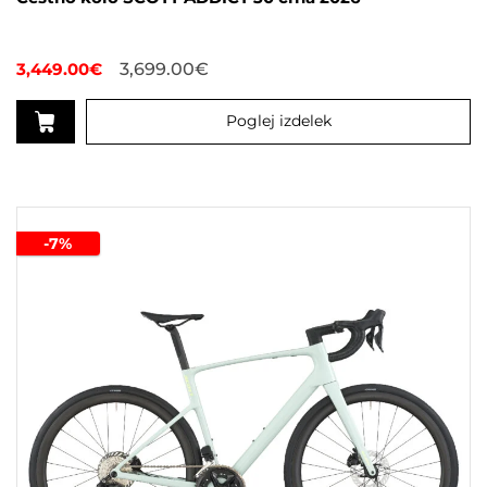
3,449.00
€
3,699.00
€
Poglej izdelek
Ta
izdelek
ima
več
-7%
različic.
Možnosti
lahko
izberete
na
strani
izdelka