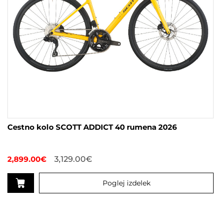
Cestno kolo SCOTT ADDICT 40 rumena 2026
2,899.00
€
3,129.00
€
Poglej izdelek
Ta
izdelek
ima