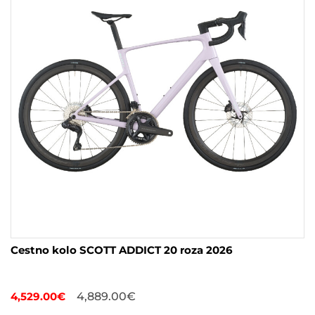
izberete
na
strani
izdelka
Cestno kolo SCOTT ADDICT 20 roza 2026
4,529.00
€
4,889.00
€