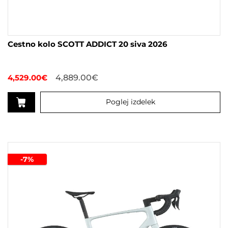
Cestno kolo SCOTT ADDICT 20 siva 2026
4,529.00
€
4,889.00
€
Poglej izdelek
Ta
izdelek
ima
več
-7%
različic.
Možnosti
lahko
izberete
na
strani
izdelka