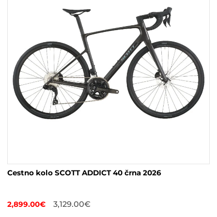
izberete
na
strani
izdelka
Cestno kolo SCOTT ADDICT 40 črna 2026
2,899.00
€
3,129.00
€