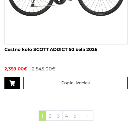
Cestno kolo SCOTT ADDICT 50 bela 2026
2,359.00
€
2,545.00
€
Poglej izdelek
Ta
izdelek
ima
več
1
2
3
4
5
→
različic.
Možnosti
lahko