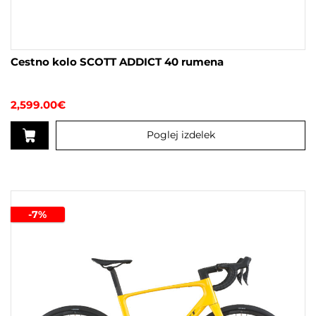
Cestno kolo SCOTT ADDICT 40 rumena
2,599.00
€
Poglej izdelek
Ta
izdelek
ima
več
-7%
različic.
Možnosti
lahko
izberete
na
strani
izdelka