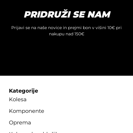
izberete
na
PRIDRUŽI SE NAM
strani
izdelka
Prijavi se na naše novice in prejmi bon v višini 10€ pri
nakupu nad 150€
Kategorije
Kolesa
Komponente
Oprema