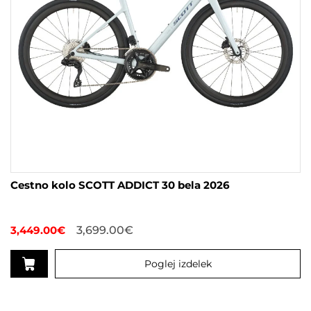
Cestno kolo SCOTT ADDICT 30 bela 2026
3,449.00
€
3,699.00
€
Poglej izdelek
Ta
izdelek