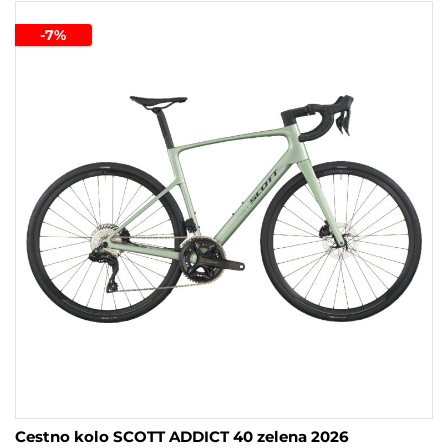
več
-7%
različic.
Možnosti
lahko
izberete
na
strani
izdelka
Cestno kolo SCOTT ADDICT 40 zelena 2026