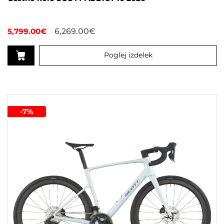
5,799.00
€
6,269.00
€
Poglej izdelek
Ta
izdelek
ima
več
-7%
različic.
Možnosti
lahko
izberete
na
strani
izdelka