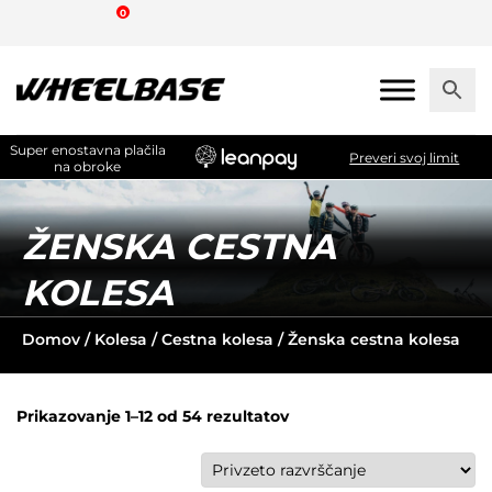
Skip
0
to
the
content
Super enostavna plačila
Preveri svoj limit
na obroke
ŽENSKA CESTNA
KOLESA
Domov
/
Kolesa
/
Cestna kolesa
/ Ženska cestna kolesa
Prikazovanje 1–12 od 54 rezultatov