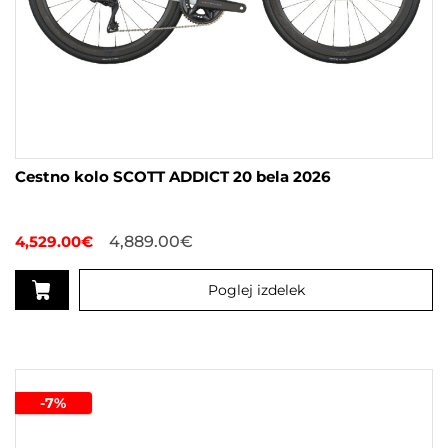
Cestno kolo SCOTT ADDICT 20 bela 2026
4,529.00
€
4,889.00
€
Poglej izdelek
Ta
izdelek
ima
več
-7%
različic.
Možnosti
lahko