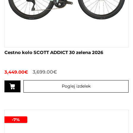
Cestno kolo SCOTT ADDICT 30 zelena 2026
3,449.00
€
3,699.00
€
Poglej izdelek
Ta
izdelek
ima
več
-7%
različic.
Možnosti
lahko