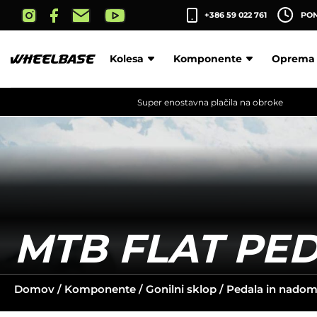
Skip
+386 59 022 761
PON-
to
the
content
Kolesa
Komponente
Oprema
Super enostavna plačila na obroke
MTB FLAT PE
Domov
/
Komponente
/
Gonilni sklop
/
Pedala in nadome