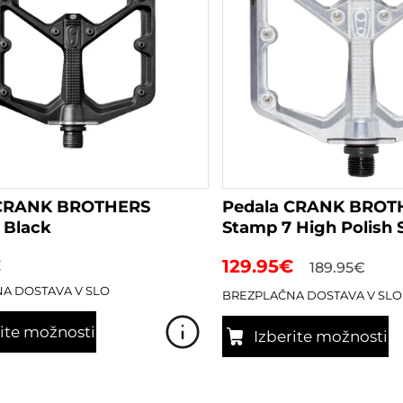
izberete
na
strani
izdelka
 CRANK BROTHERS
Pedala CRANK BROT
 Black
Stamp 7 High Polish S
€
129.95
€
189.95
€
A DOSTAVA V SLO
BREZPLAČNA DOSTAVA V SLO
rite možnosti
Izberite možnosti
Ta
izdelek