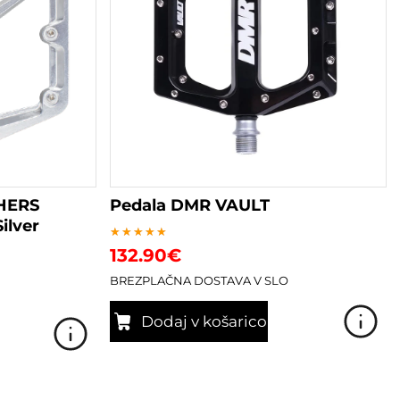
izberete
na
strani
izdelka
HERS
Pedala DMR VAULT
ilver
Ocenjeno
132.90
€
5.00
od 5
BREZPLAČNA DOSTAVA V SLO
Dodaj v košarico