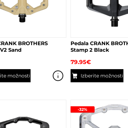
 CRANK BROTHERS
Pedala CRANK BROT
 V2 Sand
Stamp 2 Black
79.95
€
rite možnosti
Izberite možnosti
Ta
izdelek
ima
več
-32%
različic.
Možnosti
lahko