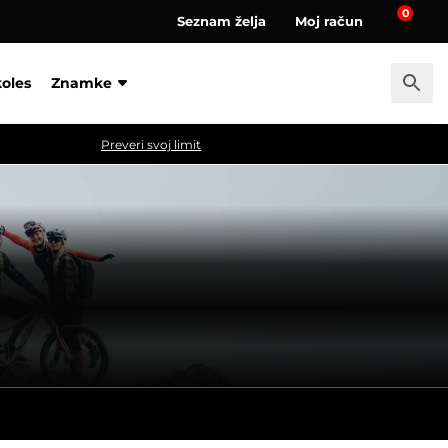
0
Seznam želja
Moj račun
a
koles
Znamke
Preveri svoj limit