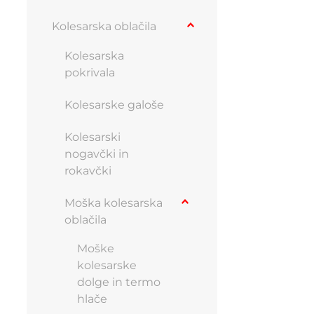
več
Kolesarska oblačila
različic.
Možnosti
Kolesarska
lahko
pokrivala
izberete
na
Kolesarske galoše
strani
izdelka
Kolesarski
nogavčki in
rokavčki
Moška kolesarska
oblačila
Moške
kolesarske
dolge in termo
hlače