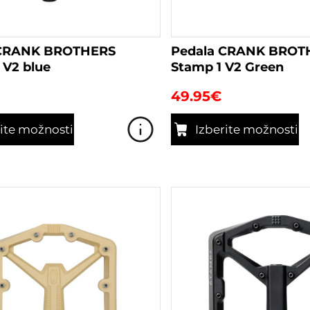
 CRANK BROTHERS
Pedala CRANK BROT
 V2 blue
Stamp 1 V2 Green
49.95
€
rite možnosti
Izberite možnosti
Ta
izdelek
ima
več
različic.
Možnosti
lahko
izberete
na
strani
izdelka