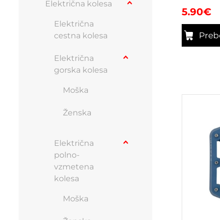
Električna kolesa
5.90
€
Električna
Preb
cestna kolesa
Električna
gorska kolesa
Moška
Ženska
Električna
polno-
vzmetena
kolesa
Moška