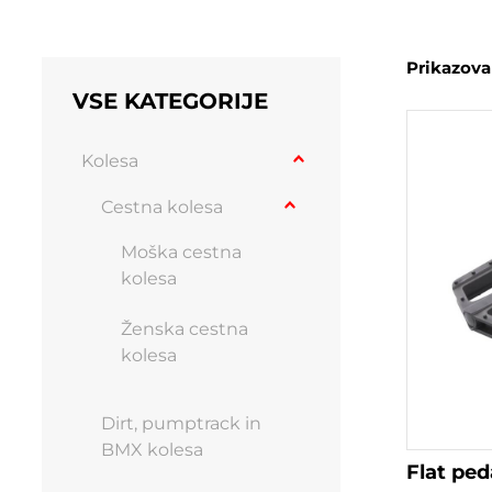
Prikazovan
VSE KATEGORIJE
Kolesa
Cestna kolesa
Moška cestna
kolesa
Ženska cestna
kolesa
Dirt, pumptrack in
BMX kolesa
Flat pe