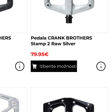
HERS
Pedala CRANK BROTHERS
Stamp 2 Raw Silver
79.95
€
Izberite možnosti
Ta
izdelek
ima
več
različic.
Možnosti
lahko