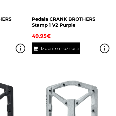
HERS
Pedala CRANK BROTHERS
Stamp 1 V2 Purple
49.95
€
Izberite možnosti
Ta
izdelek
ima
več
različic.
Možnosti
lahko
izberete
na
strani
izdelka