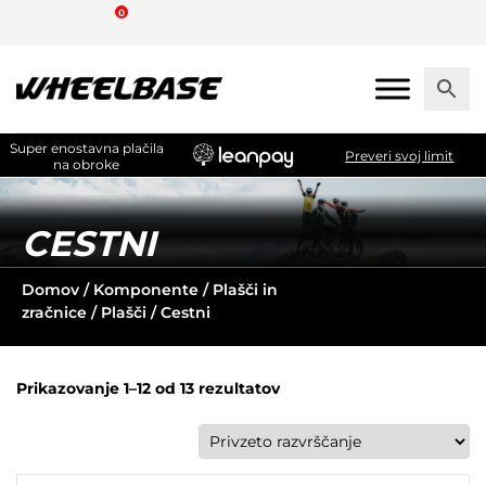
Skip
0
to
the
content
Super enostavna plačila
Preveri svoj limit
na obroke
CESTNI
Domov
/
Komponente
/
Plašči in
zračnice
/
Plašči
/ Cestni
Prikazovanje 1–12 od 13 rezultatov