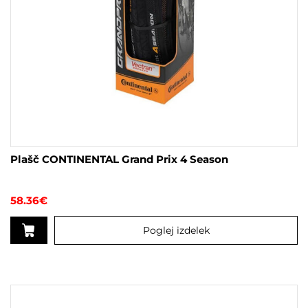
Plašč CONTINENTAL Grand Prix 4 Season
58.36
€
Poglej izdelek
Ta
izdelek
ima
več