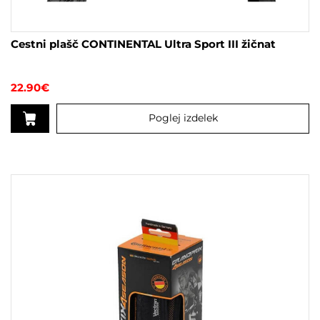
Cestni plašč CONTINENTAL Ultra Sport III žičnat
22.90
€
Poglej izdelek
Ta
izdelek
ima
več
različic.
Možnosti
lahko
izberete
na
strani
izdelka