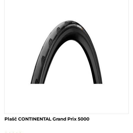
različic.
Možnosti
lahko
izberete
na
strani
izdelka
Plašč CONTINENTAL Grand Prix 5000