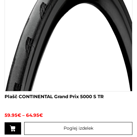
na
strani
izdelka
Plašč CONTINENTAL Grand Prix 5000 S TR
Cenovni
59.95
€
–
64.95
€
razpon:
od
Poglej izdelek
59.95€
do