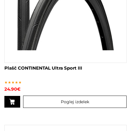
Plašč CONTINENTAL Ultra Sport III
Ocenjeno
24.90
€
5.00
od 5
Poglej izdelek
Ta
izdelek
ima
več