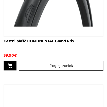
Cestni plašč CONTINENTAL Grand Prix
39.90
€
Poglej izdelek
Ta
izdelek
ima
več
različic.
Možnosti
lahko