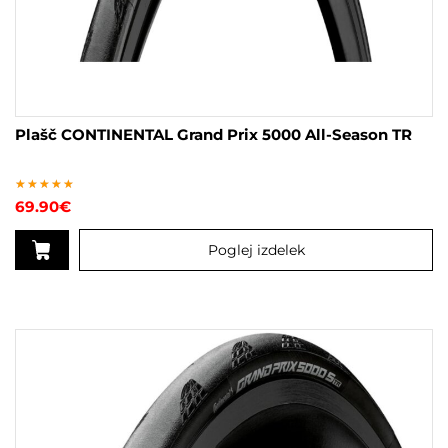
Plašč CONTINENTAL Grand Prix 5000 All-Season TR
Ocenjeno
69.90
€
5.00
od 5
Poglej izdelek
Ta
izdelek
ima
več
različic.
Možnosti
lahko
izberete