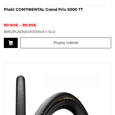
Plašč CONTINENTAL Grand Prix 5000 TT
Cenovni
89.90
€
–
89.95
€
razpon:
BREZPLAČNA DOSTAVA V SLO
od
89.90€
do
Poglej izdelek
89.95€
Ta
izdelek
ima
več
različic.
Možnosti
lahko
izberete
na
strani
izdelka