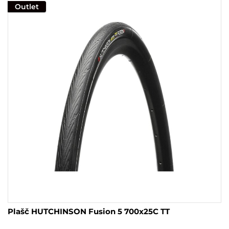
Outlet
različic.
Možnosti
lahko
izberete
na
strani
izdelka
Plašč HUTCHINSON Fusion 5 700x25C TT