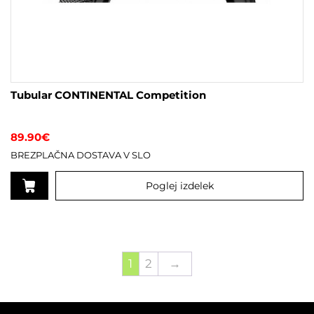
Tubular CONTINENTAL Competition
89.90
€
BREZPLAČNA DOSTAVA V SLO
Poglej izdelek
Ta
izdelek
ima
več
1
2
→
različic.
Možnosti
lahko
izberete