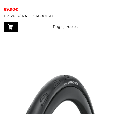
89.90
€
BREZPLAČNA DOSTAVA V SLO
Poglej izdelek
Ta
izdelek
ima
več
različic.
Možnosti
lahko
izberete
na
strani
izdelka