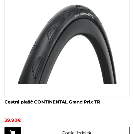
izberete
na
strani
izdelka
Cestni plašč CONTINENTAL Grand Prix TR
39.90
€
Poglej izdelek