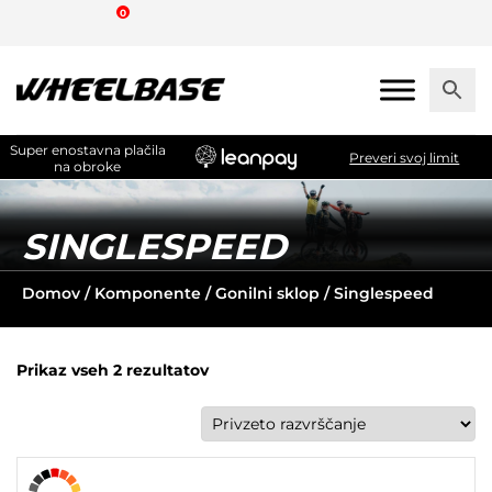
Skip
0
to
the
content
Super enostavna plačila
Preveri svoj limit
na obroke
SINGLESPEED
Domov
/
Komponente
/
Gonilni sklop
/ Singlespeed
Prikaz vseh 2 rezultatov