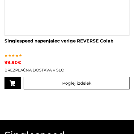
Singlespeed napenjalec verige REVERSE Colab
Ocenjeno
99.90
€
5.00
od 5
BREZPLAČNA DOSTAVA V SLO
Poglej izdelek