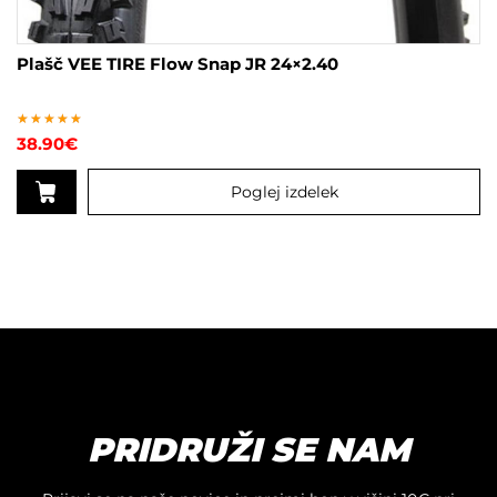
Plašč VEE TIRE Flow Snap JR 24×2.40
Ocenjeno
38.90
€
5.00
od 5
Poglej izdelek
PRIDRUŽI SE NAM