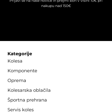
Prijavi se na naše novice in prejmi bon v višini 10€ pri
nakupu nad 150€
Kategorije
Kolesa
Komponente
Oprema
Kolesarska oblačila
Športna prehrana
Servis koles