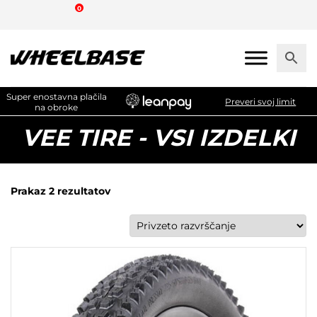
Skip
0
to
the
content
Super enostavna plačila
Preveri svoj limit
na obroke
VEE TIRE - VSI IZDELKI
Prakaz 2 rezultatov