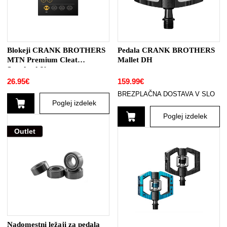
Blokeji CRANK BROTHERS
Pedala CRANK BROTHERS
MTN Premium Cleat
Mallet DH
Standard 6°
26.95
€
159.99
€
BREZPLAČNA DOSTAVA V SLO
Poglej izdelek
Poglej izdelek
Outlet
Ta
izdelek
ima
več
različic.
Možnosti
lahko
izberete
na
Nadomestni ležaji za pedala