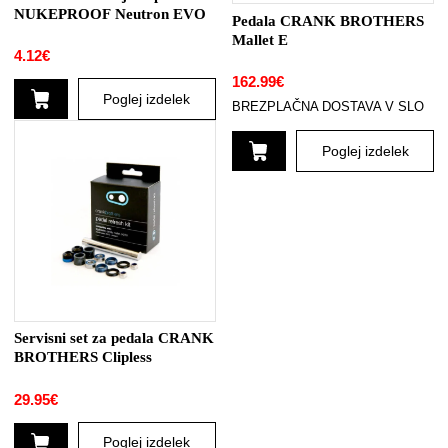
strani
NUKEPROOF Neutron EVO
Pedala CRANK BROTHERS
izdelka
Mallet E
4.12
€
162.99
€
Poglej izdelek
BREZPLAČNA DOSTAVA V SLO
Poglej izdelek
Ta
izdelek
ima
več
različic.
Možnosti
lahko
izberete
Servisni set za pedala CRANK
na
BROTHERS Clipless
strani
izdelka
29.95
€
Poglej izdelek