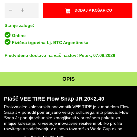
Plašč
−
+
DODAJ V KOŠARICO
VEE
TIRE
Flow
Stanje zaloge:
Snap
Online
JR
Fizična trgovina Lj. BTC Argentinska
20x2.40
količina
Predvidena dostava na vaš naslov: Petek, 07.08.2026
OPIS
Plašč VEE TIRE Flow Snap JR 20×2.40
Proizvajalec kolesarskih pnevmatik VEE TIRE je z modelom Flow
Snap JR ponudil pomanjšano verzijo odličnega mtb plašča.
Flow
Snap Jr ponuja vrhunske zmogljivosti v priročnem paketu za
mlajše kolesarje, ki vsebuje inovativne rešitve in obliko profila
razvitega v sodelovanju z njihovo tovarniško World Cup ekipo.