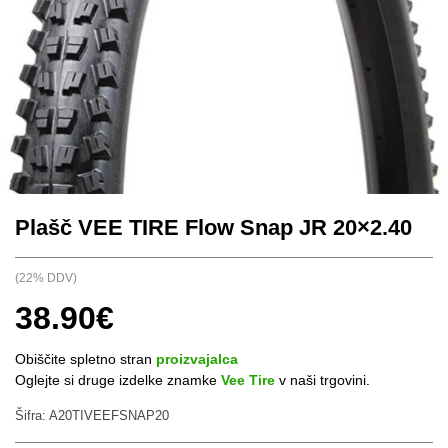
Plašč VEE TIRE Flow Snap JR 20×2.40
(22% DDV)
38.90
€
Obiščite spletno stran
proizvajalca
Oglejte si druge izdelke znamke
Vee Tire
v naši trgovini.
Šifra:
A20TIVEEFSNAP20