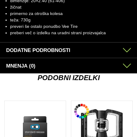
dimenzije: 20×2.40 (61-406)
žičnat
primerno za otroška kolesa
teža: 730g
preveri še ostalo ponudbo
Vee Tire
preberi več o izdelku na
uradni strani proizvajalca
DODATNE PODROBNOSTI
MNENJA (0)
PODOBNI IZDELKI