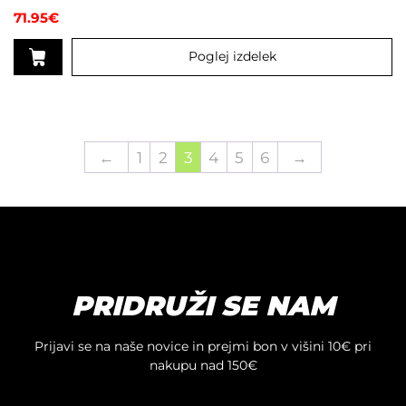
71.95
€
Poglej izdelek
←
1
2
3
4
5
6
→
PRIDRUŽI SE NAM
Prijavi se na naše novice in prejmi bon v višini 10€ pri
nakupu nad 150€