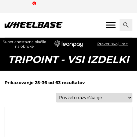
Skip
0
to
the
content
Super enostavna plačila
Preveri svoj limit
na obroke
TRIPOINT - VSI IZDELKI
Prikazovanje 25–36 od 63 rezultatov