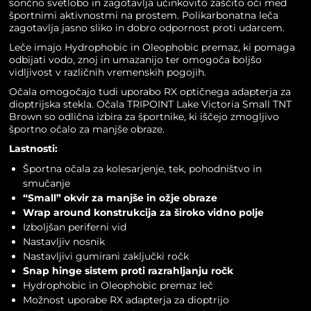
sončno svetlobo in zagotavlja učinkovito zaščito oči med
športnimi aktivnostmi na prostem. Polikarbonatna leča
zagotavlja jasno sliko in dobro odpornost proti udarcem.
Leče imajo Hydrophobic in Oleophobic premaz, ki pomaga
odbijati vodo, znoj in umazanijo ter omogoča boljšo
vidljivost v različnih vremenskih pogojih.
Očala omogočajo tudi uporabo RX optičnega adapterja za
dioptrijska stekla. Očala TRIPOINT Lake Victoria Small TNT
Brown so odlična izbira za športnike, ki iščejo zmogljivo
športno očalo za manjše obraze.
Lastnosti:
Športna očala za kolesarjenje, tek, pohodništvo in
smučanje
“Small” okvir za manjše in ožje obraze
Wrap around konstrukcija za široko vidno polje
Izboljšan periferni vid
Nastavljiv nosnik
Nastavljivi gumirani zaključki ročk
Snap hinge sistem proti razrahljanju ročk
Hydrophobic in Oleophobic premaz leč
Možnost uporabe RX adapterja za dioptrijo