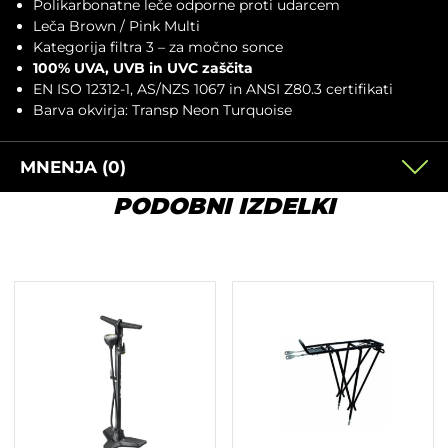
Polikarbonatne leče odporne proti udarcem
Leča Brown / Pink Multi
Kategorija filtra 3 – za močno sonce
100% UVA, UVB in UVC zaščita
EN ISO 12312-1, AS/NZS 1067 in ANSI Z80.3 certifikati
Barva okvirja: Transp Neon Turquoise
MNENJA (0)
PODOBNI IZDELKI