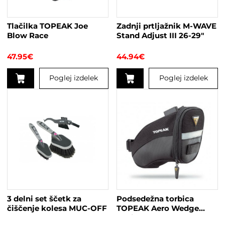
Tlačilka TOPEAK Joe
Zadnji prtljažnik M-WAVE
Blow Race
Stand Adjust III 26-29″
47.95
€
44.94
€
Poglej izdelek
Poglej izdelek
Ta
izdelek
ima
več
različic.
Možnosti
lahko
izberete
na
strani
3 delni set ščetk za
Podsedežna torbica
izdelka
čiščenje kolesa MUC-OFF
TOPEAK Aero Wedge
Pack