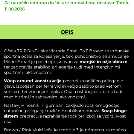
Za naročilo oddano do 14. ure predvidena dostava: Torek,
11.08.2026
OPIS
Očala TRIPOINT Lake Victoria Small TNT Brown so vrhunska
športna očala za kolesarjenje, tek, pohodništvo ali smučanje.
Model Small je posebej zasnovan za
manjše in ožje obraze
ter zagotavlja stabilno prileganje tudi med intenzivnimi
športnimi aktivnostmi.
Wrap around konstrukcija
poskrbi za odlično prileganje
glavi, izboljšan periferni vid in večjo zaščito pred vetrom,
soncem ter zunanjimi vplivi. Očala ostanejo stabilna tudi
med hitrimi in zahtevnimi aktivnostmi.
Nastavljiv nosnik in gumirani zaključki ročk omogočajo
natančno prileganje različnim oblikam obraza.
Snap hinge
sistem
preprečuje razrahljanje ročk ter izboljša vzdržljivost
očal.
Brown / Pink Multi leča kategorije 3 je primerna za močno