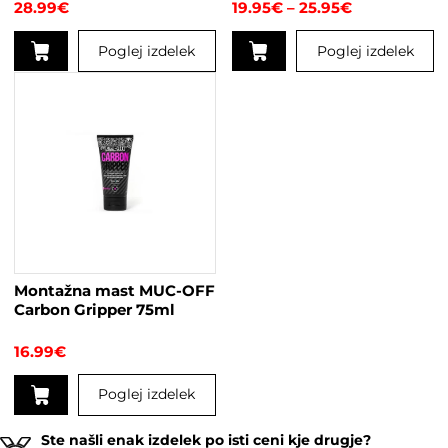
Cenovni
28.99
€
19.95
€
–
25.95
€
razpon:
od
Poglej izdelek
Poglej izdelek
19.95€
do
Ta
25.95€
izdelek
ima
več
različic.
Možnosti
lahko
izberete
na
strani
Montažna mast MUC-OFF
izdelka
Carbon Gripper 75ml
16.99
€
Poglej izdelek
Ste našli enak izdelek po isti ceni kje drugje?