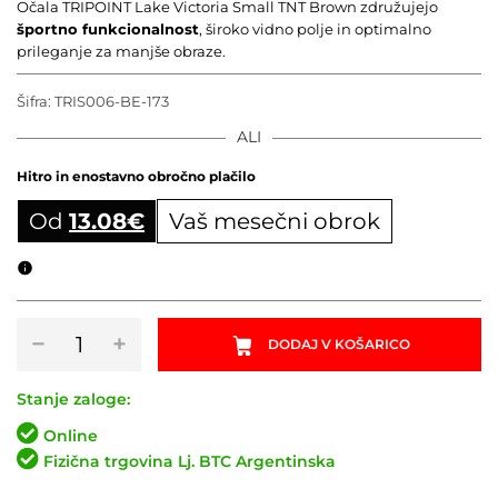
Očala TRIPOINT Lake Victoria Small TNT Brown združujejo
športno funkcionalnost
, široko vidno polje in optimalno
prileganje za manjše obraze.
Šifra:
TRIS006-BE-173
ALI
Hitro in enostavno obročno plačilo
Od
13.08
€
Vaš mesečni obrok
Obročni izračun
Očala
−
+
DODAJ V KOŠARICO
TRIPOINT
Lake
Victoria
Stanje zaloge:
Small
Online
TNT
Fizična trgovina Lj. BTC Argentinska
Brown
količina