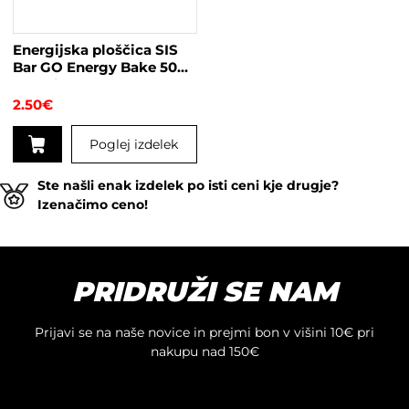
Energijska ploščica SIS
Bar GO Energy Bake 50g
Strawberry
2.50
€
Poglej izdelek
Ste našli enak izdelek po isti ceni kje drugje?
Izenačimo ceno!
PRIDRUŽI SE NAM
Prijavi se na naše novice in prejmi bon v višini 10€ pri
nakupu nad 150€