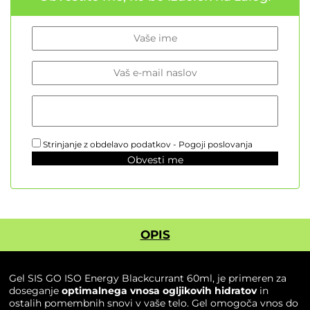
Strinjanje z obdelavo podatkov -
Pogoji poslovanja
Obvesti me
OPIS
Gel SIS GO ISO Energy Blackcurrant 60ml, je primeren za
doseganje
optimalnega vnosa ogljikovih hidratov
in
ostalih pomembnih snovi v vaše telo. Gel omogoča vnos do