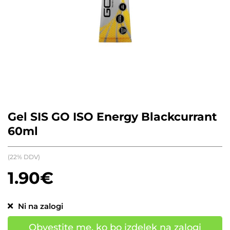
Gel SIS GO ISO Energy Blackcurrant
60ml
(22% DDV)
1.90
€
Ni na zalogi
Obvestite me, ko bo izdelek na zalogi