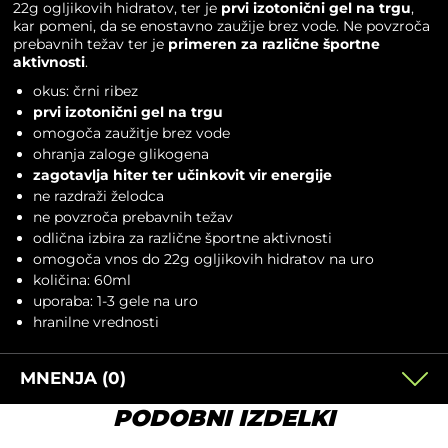
22g ogljikovih hidratov, ter je
prvi izotonični gel na trgu
,
kar pomeni, da se enostavno zaužije brez vode. Ne povzroča
prebavnih težav ter je
primeren za različne športne
aktivnosti
.
okus: črni ribez
prvi izotonični gel na trgu
omogoča zaužitje brez vode
ohranja zaloge glikogena
zagotavlja hiter ter učinkovit vir energije
ne razdraži želodca
ne povzroča prebavnih težav
odlična izbira za različne športne aktivnosti
omogoča vnos do 22g ogljikovih hidratov na uro
količina: 60ml
uporaba: 1-3 gele na uro
hranilne vrednosti
MNENJA (0)
PODOBNI IZDELKI