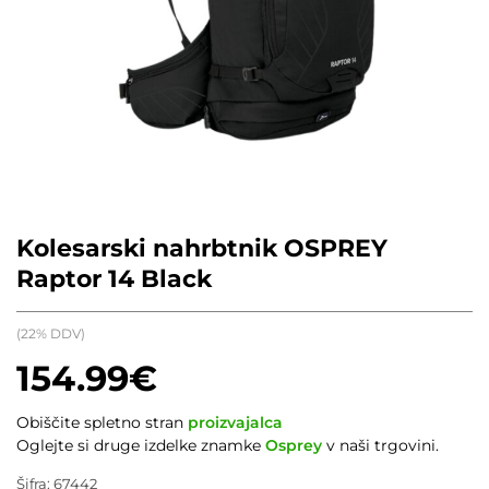
Kolesarski nahrbtnik OSPREY
Raptor 14 Black
(22% DDV)
154.99
€
Obiščite spletno stran
proizvajalca
Oglejte si druge izdelke znamke
Osprey
v naši trgovini.
Šifra:
67442