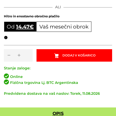
ALI
Hitro in enostavno obročno plačilo
Od
14.47
€
Vaš mesečni obrok
Obročni izračun
Kolesarski
−
+
DODAJ V KOŠARICO
nahrbtnik
OSPREY
Raptor
Stanje zaloge:
14
Online
Black
Fizična trgovina Lj. BTC Argentinska
količina
Predvidena dostava na vaš naslov: Torek, 11.08.2026
OPIS