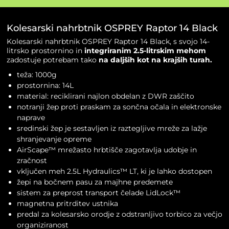
Kolesarski nahrbtnik OSPREY Raptor 14 Black
Kolesarski nahrbtnik OSPREY Raptor 14 Black, s svojo 14-
litrsko prostornino in
integriranim 2.5-litrskim mehom
zadostuje potrebam tako
na daljših kot na krajših turah.
teža: 1000g
prostornina: 14L
material: reciklirani najlon obdelan z DWR zaščito
notranji žep proti praskam za sončna očala in elektronske
naprave
sredinski žep je sestavljen iz raztegljive mreže za lažje
shranjevanje opreme
AirScape™ mrežasto hrbtišče zagotavlja udobje in
zračnost
vključen meh 2.5L Hydraulics™ LT, ki je lahko dostopen
žepi na bočnem pasu za majhne predemete
sistem za preprost transport čelade LidLock™
magnetna pritrditev ustnika
predal za kolesarsko orodje z odstranljivo torbico za večjo
organiziranost