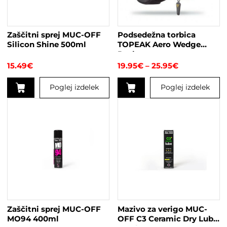
Zaščitni sprej MUC-OFF
Podsedežna torbica
Silicon Shine 500ml
TOPEAK Aero Wedge
Pack
Cenovni
15.49
€
19.95
€
–
25.95
€
razpon:
od
Poglej izdelek
Poglej izdelek
19.95€
do
Ta
25.95€
izdelek
ima
več
različic.
Možnosti
lahko
izberete
na
strani
Zaščitni sprej MUC-OFF
Mazivo za verigo MUC-
izdelka
MO94 400ml
OFF C3 Ceramic Dry Lube