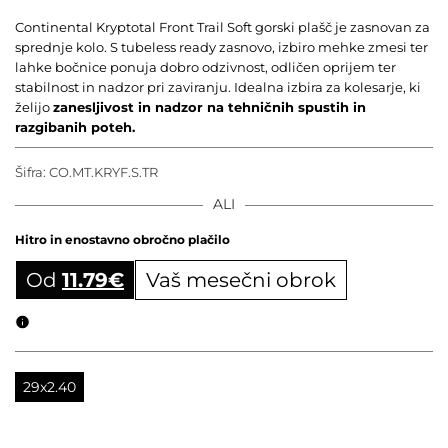
Continental Kryptotal Front Trail Soft gorski plašč je zasnovan za
sprednje kolo. S tubeless ready zasnovo, izbiro mehke zmesi ter
lahke bočnice ponuja dobro odzivnost, odličen oprijem ter
stabilnost in nadzor pri zaviranju. Idealna izbira za kolesarje, ki
želijo
zanesljivost in nadzor na tehničnih spustih in
razgibanih poteh.
Šifra:
CO.MT.KRYF.S.TR
ALI
Hitro in enostavno obročno plačilo
Od
11.79
€
Vaš mesečni obrok
Obročni izračun
29x2.40