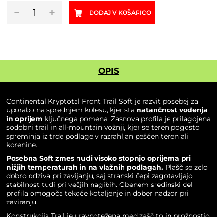
Gorski
−
+
DODAJ V KOŠARICO
plašč
CONTINENTAL
Kryptotal
Front
Trail
Soft
OPIS
količina
Continental Kryptotal Front Trail Soft
je razvit posebej za
uporabo na sprednjem kolesu, kjer sta
natančnost vodenja
in oprijem
ključnega pomena. Zasnova profila je prilagojena
sodobni trail in all-mountain vožnji, kjer se teren pogosto
spreminja iz trde podlage v razrahljan peščen teren ali
korenine.
Posebna Soft zmes nudi visoko stopnjo oprijema pri
nižjih temperaturah in na vlažnih podlagah.
Plašč se zelo
dobro odziva pri zavijanju, saj stranski čepi zagotavljajo
stabilnost tudi pri večjih nagibih. Obenem sredinski del
profila omogoča tekoče kotaljenje in dober nadzor pri
zaviranju.
Konstrukcija Trail je uravnotežena med zaščito in prožnostjo.