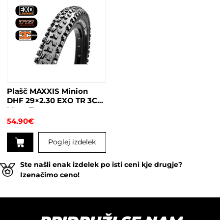
Plašč MAXXIS Minion
DHF 29×2.30 EXO TR 3C
Maxx Terra
54.90
€
Poglej izdelek
Ste našli enak izdelek po isti ceni kje drugje?
Izenačimo ceno!