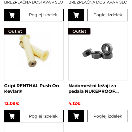
BREZPLAČNA DOSTAVA V SLO
BREZPLAČNA DOSTAVA V SLO
Poglej izdelek
Poglej izdelek
Ta
Ta
izdelek
izdelek
Outlet
Outlet
ima
ima
več
več
različic.
različic.
Možnosti
Možnosti
lahko
lahko
izberete
izberete
na
na
strani
strani
Gripi RENTHAL Push On
Nadomestni ležaji za
izdelka
izdelka
Kevlar®
pedala NUKEPROOF
Neutron EVO
12.09
€
4.12
€
Poglej izdelek
Poglej izdelek