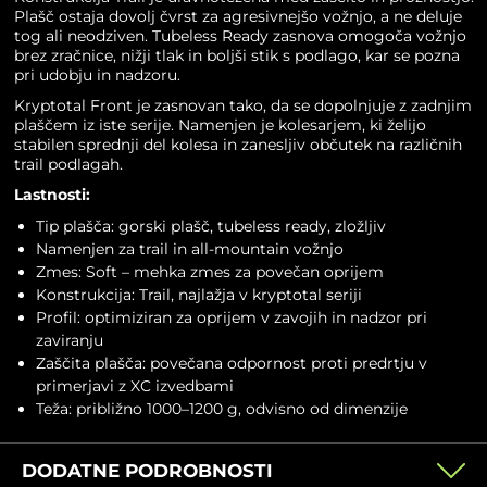
Plašč ostaja dovolj čvrst za agresivnejšo vožnjo, a ne deluje
tog ali neodziven. Tubeless Ready zasnova omogoča vožnjo
brez zračnice, nižji tlak in boljši stik s podlago, kar se pozna
pri udobju in nadzoru.
Kryptotal Front je zasnovan tako, da se dopolnjuje
z zadnjim
plaščem
iz iste serije. Namenjen je kolesarjem, ki želijo
stabilen sprednji del kolesa in zanesljiv občutek na različnih
trail podlagah.
Lastnosti:
Tip plašča:
gorski plašč
, tubeless ready, zložljiv
Namenjen za trail in all-mountain vožnjo
Zmes: Soft – mehka zmes za povečan oprijem
Konstrukcija: Trail, najlažja v kryptotal seriji
Profil: optimiziran za oprijem v zavojih in nadzor pri
zaviranju
Zaščita plašča: povečana odpornost proti predrtju v
primerjavi z XC izvedbami
Teža: približno 1000–1200 g, odvisno od dimenzije
DODATNE PODROBNOSTI