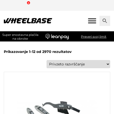
Skip
0
to
the
content
Super enostavna plačila
Preveri svoj limit
na obroke
Prikazovanje 1–12 od 2970 rezultatov