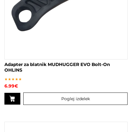
Adapter za blatnik MUDHUGGER EVO Bolt-On
OHLINS
Ocenjeno
6.99
€
5.00
od 5
Poglej izdelek