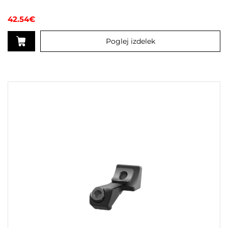
42.54
€
Poglej izdelek