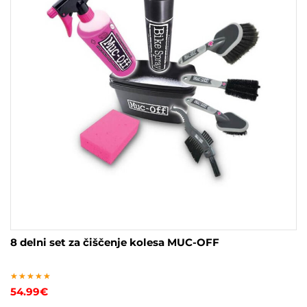
8 delni set za čiščenje kolesa MUC-OFF
Ocenjeno
54.99
€
5.00
od 5