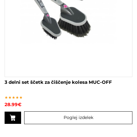
3 delni set ščetk za čiščenje kolesa MUC-OFF
Ocenjeno
28.99
€
4.50
od 5
Poglej izdelek