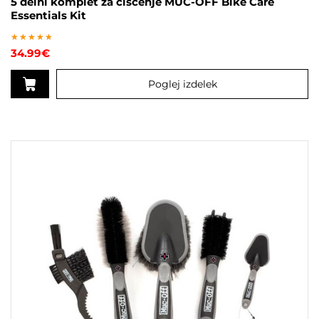
5 delni komplet za čiščenje MUC-OFF Bike Care
Essentials Kit
Ocenjeno
34.99
€
5
od 5
Poglej izdelek