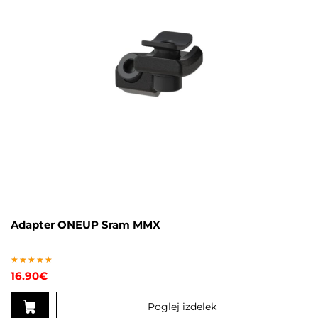
Adapter ONEUP Sram MMX
Ocenjeno
16.90
€
5.00
od 5
Poglej izdelek