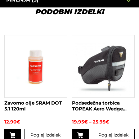
PODOBNI IZDELKI
Zavorno olje SRAM DOT
Podsedežna torbica
5.1 120ml
TOPEAK Aero Wedge
Pack
Cenovni
12.90
€
19.95
€
–
25.95
€
razpon:
od
Poglej izdelek
Poglej izdelek
19.95€