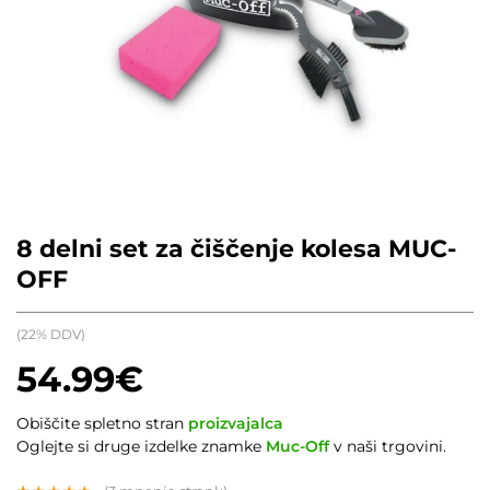
8 delni set za čiščenje kolesa MUC-
OFF
(22% DDV)
54.99
€
Obiščite spletno stran
proizvajalca
Oglejte si druge izdelke znamke
Muc-Off
v naši trgovini.