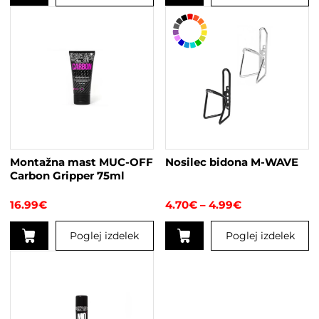
do
Ta
25.95€
izdelek
ima
več
različic.
Možnosti
lahko
izberete
na
strani
Montažna mast MUC-OFF
Nosilec bidona M-WAVE
izdelka
Carbon Gripper 75ml
Cenovni
16.99
€
4.70
€
–
4.99
€
razpon:
od
Poglej izdelek
Poglej izdelek
4.70€
do
Ta
4.99€
izdelek
ima
več
različic.