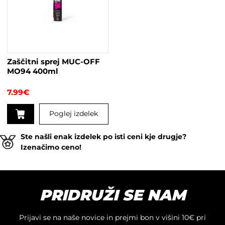
Možnosti
lahko
izberete
na
strani
Zaščitni sprej MUC-OFF
izdelka
MO94 400ml
7.99
€
Poglej izdelek
Ste našli enak izdelek po isti ceni kje drugje?
Izenačimo ceno!
PRIDRUŽI SE NAM
Prijavi se na naše novice in prejmi bon v višini 10€ pri