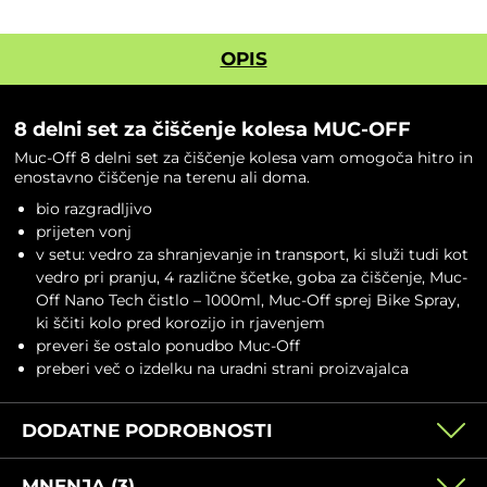
OPIS
8 delni set za čiščenje kolesa MUC-OFF
Muc-Off 8 delni set za čiščenje kolesa vam omogoča hitro in
enostavno čiščenje na terenu ali doma.
bio razgradljivo
prijeten vonj
v setu: vedro za shranjevanje in transport, ki služi tudi kot
vedro pri pranju, 4 različne ščetke, goba za čiščenje, Muc-
Off Nano Tech čistlo – 1000ml, Muc-Off sprej Bike Spray,
ki ščiti kolo pred korozijo in rjavenjem
preveri še ostalo ponudbo
Muc-Off
preberi več o izdelku na
uradni strani proizvajalca
DODATNE PODROBNOSTI
MNENJA (3)