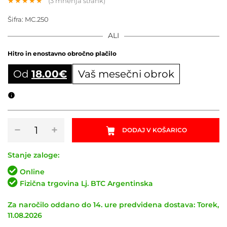
(
3
mnenja strank)
Ocenjeno z
3
5.00
od 5
Šifra:
MC.250
na podlagi
ocene
ALI
strank
Hitro in enostavno obročno plačilo
Od
18.00
€
Vaš mesečni obrok
Obročni izračun
8
−
+
DODAJ V KOŠARICO
delni
set
za
Stanje zaloge:
čiščenje
Online
kolesa
Fizična trgovina Lj. BTC Argentinska
MUC-
OFF
Za naročilo oddano do 14. ure predvidena dostava: Torek,
količina
11.08.2026