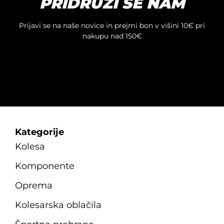
PRIDRUŽI SE NAM
izdelka
Prijavi se na naše novice in prejmi bon v višini 10€ pri
nakupu nad 150€
Kategorije
Kolesa
Komponente
Oprema
Kolesarska oblačila