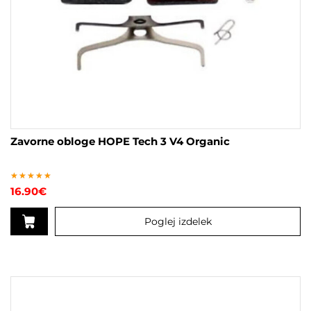
Zavorne obloge HOPE Tech 3 V4 Organic
Ocenjeno
16.90
€
5
od 5
Poglej izdelek