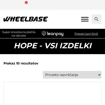
Skip
0
to
the
content
Super enostavna plačila
Preveri svoj limit
na obroke
HOPE - VSI IZDELKI
Prakaz 10 rezultatov