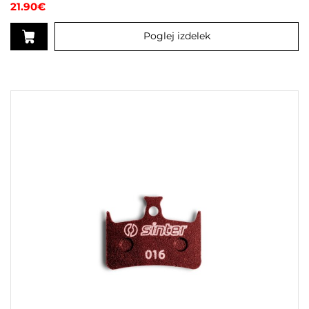
Ocenjeno
21.90
€
5.00
od 5
Poglej izdelek