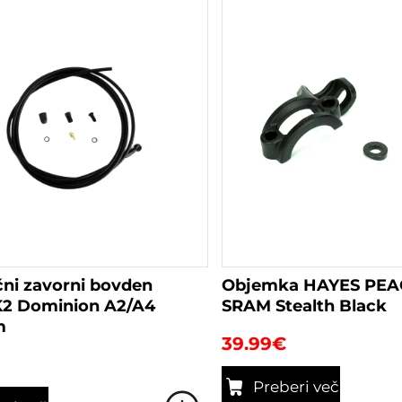
čni zavorni bovden
Objemka HAYES PE
2 Dominion A2/A4
SRAM Stealth Black
m
39.99
€
Preberi več