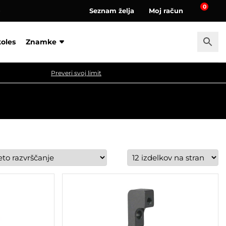
0
Seznam želja
Moj račun
a
koles
Znamke
Preveri svoj limit