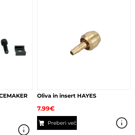
ACEMAKER
Oliva in insert HAYES
7.99
€
Preberi več