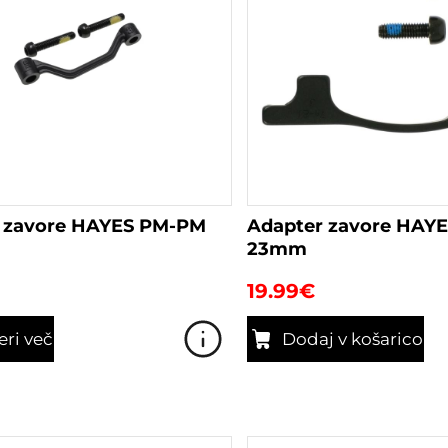
 zavore HAYES PM-PM
Adapter zavore HAY
23mm
19.99
€
eri več
Dodaj v košarico