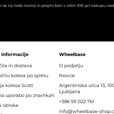
vi se na naše novice in prejmi bon v višini 10€ pri nakupu na
 informacije
Wheelbase
čila in dostava
O podjetju
očilu kolesa po spletu
Novice
ja kolesa Scott
Argentinska ulica 13, 10
Ljubljana
 za uporabo po znamkah
+386 59 022 761
a obroke
info@wheelbase-shop.