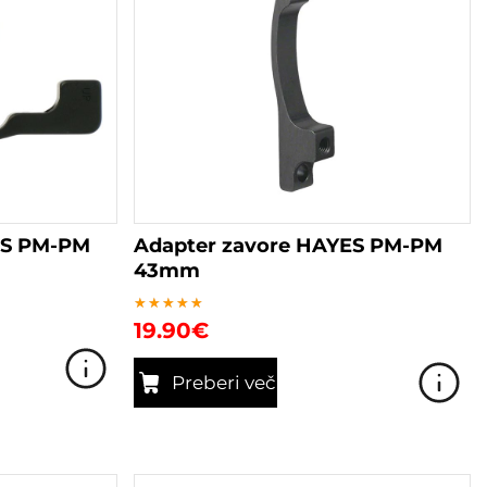
ES PM-PM
Adapter zavore HAYES PM-PM
43mm
Ocenjeno
19.90
€
5.00
od 5
Preberi več