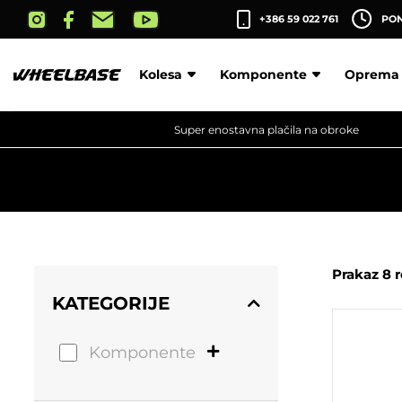
Skip
+386 59 022 761
PON-
to
the
content
Kolesa
Komponente
Oprema
Super enostavna plačila na obroke
Prakaz 8 
KATEGORIJE
Komponente