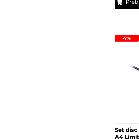
Preb
-7%
Set dis
A4 Limi