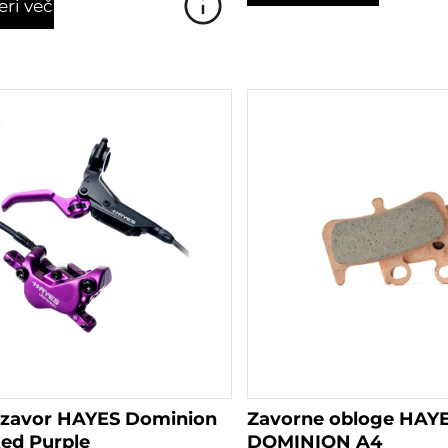
eri več
c zavor HAYES Dominion
Zavorne obloge HAY
ted Purple
DOMINION A4