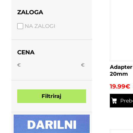
ZALOGA
NA ZALOGI
CENA
€
€
Adapter
20mm
19.99
€
Filtriraj
Preb