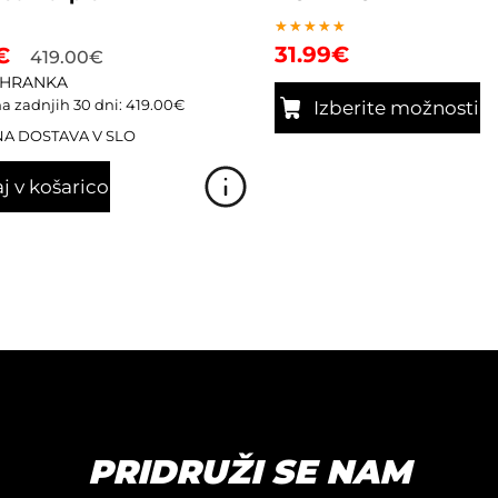
Ocenjeno
31.99
€
€
419.00
€
5.00
od 5
IHRANKA
a zadnjih 30 dni:
419.00
€
Izberite možnosti
A DOSTAVA V SLO
Ta
izdelek
j v košarico
ima
več
različic.
Možnosti
lahko
izberete
na
strani
izdelka
PRIDRUŽI SE NAM