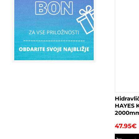
Hidravli
HAYES K
2000m
47.95
€