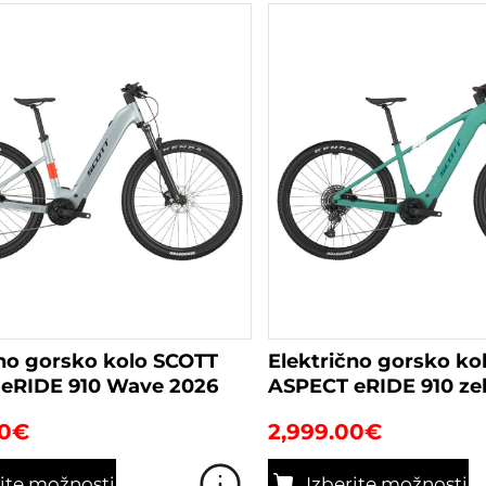
čno gorsko kolo SCOTT
Električno gorsko ko
eRIDE 910 Wave 2026
ASPECT eRIDE 910 ze
0
€
2,999.00
€
rite možnosti
Izberite možnosti