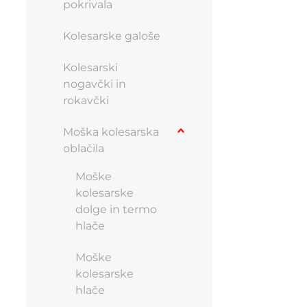
Možnosti
pokrivala
lahko
izberete
Kolesarske galoše
na
strani
Kolesarski
izdelka
nogavčki in
rokavčki
Moška kolesarska
oblačila
Moške
kolesarske
dolge in termo
hlače
Moške
kolesarske
hlače