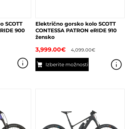
lo SCOTT
Električno gorsko kolo SCOTT
RIDE 900
CONTESSA PATRON eRIDE 910
žensko
3,999.00
€
4,099.00
€
Izberite možnosti
Ta
izdelek
ima
več
različic.
Možnosti
lahko
izberete
na