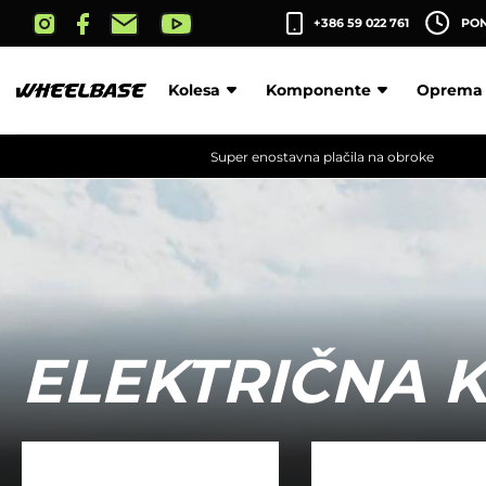
Skip
+386 59 022 761
PON-
to
the
content
Kolesa
Komponente
Oprema
Super enostavna plačila na obroke
ELEKTRIČNA 