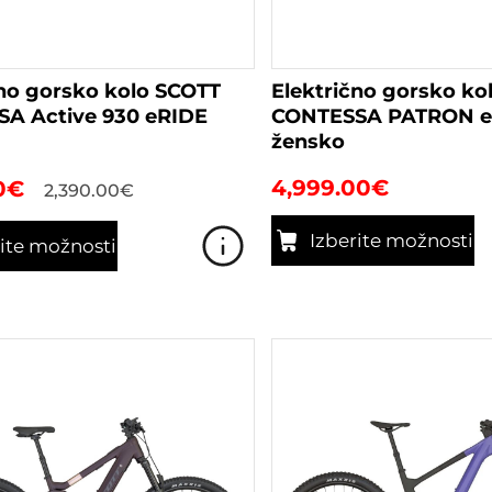
čno gorsko kolo SCOTT
Električno gorsko ko
A Active 930 eRIDE
CONTESSA PATRON e
žensko
4,999.00
€
0
€
2,390.00
€
Izberite možnosti
rite možnosti
Ta
izdelek
ima
več
različic.
Možnosti
lahko
izberete
na