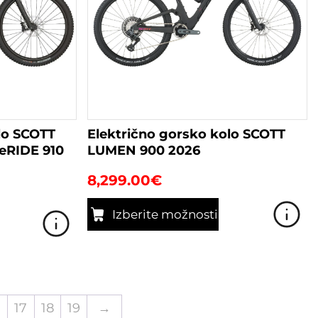
strani
izdelka
lo SCOTT
Električno gorsko kolo SCOTT
RIDE 910
LUMEN 900 2026
8,299.00
€
Izberite možnosti
Ta
izdelek
ima
več
različic.
17
18
19
→
Možnosti