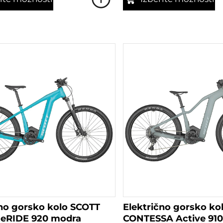
Ta
izdelek
ima
več
različic.
Možnosti
lahko
izberete
na
strani
izdelka
čno gorsko kolo SCOTT
Električno gorsko ko
eRIDE 920 modra
CONTESSA Active 910