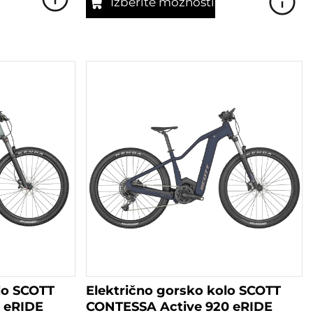
Izberite možnosti
Ta
izdelek
ima
več
različic.
Možnosti
lahko
izberete
na
strani
izdelka
lo SCOTT
Električno gorsko kolo SCOTT
 eRIDE
CONTESSA Active 920 eRIDE