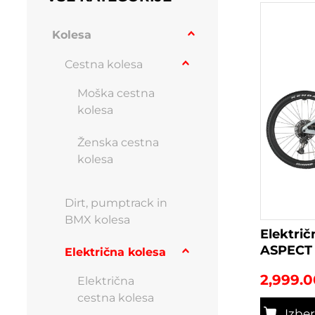
Kolesa
Cestna kolesa
Moška cestna
kolesa
Ženska cestna
kolesa
Dirt, pumptrack in
BMX kolesa
Elektri
ASPECT 
Električna kolesa
2,999.0
Električna
cestna kolesa
Izbe