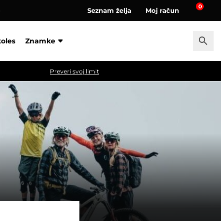
0
Seznam želja
Moj račun
a
koles
Znamke
Preveri svoj limit