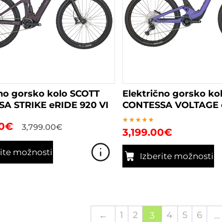
strani
izdelka
čno gorsko kolo SCOTT
Električno gorsko ko
A STRIKE eRIDE 920 VI
CONTESSA VOLTAGE e
0
€
3,799.00
€
Ocenjeno
3,199.00
€
5.00
od 5
rite možnosti
Izberite možnosti
Ta
izdelek
ima
več
←
1
2
4
5
6
3
…
različic.