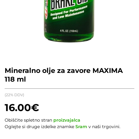
Mineralno olje za zavore MAXIMA
118 ml
(22% DDV)
16.00
€
Obiščite spletno stran
proizvajalca
Oglejte si druge izdelke znamke
Sram
v naši trgovini.