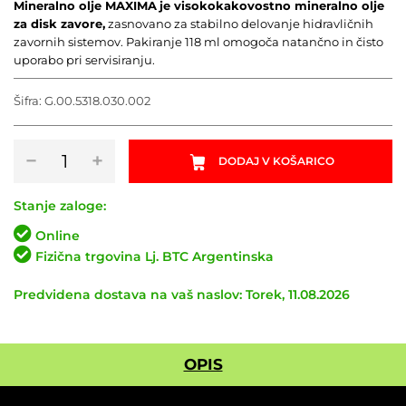
Mineralno olje MAXIMA
je visokokakovostno mineralno olje
za disk zavore,
zasnovano za stabilno delovanje hidravličnih
zavornih sistemov. Pakiranje 118 ml omogoča natančno in čisto
uporabo pri servisiranju.
Šifra:
G.00.5318.030.002
Mineralno
−
+
DODAJ V KOŠARICO
olje
za
zavore
Stanje zaloge:
MAXIMA
Online
118
Fizična trgovina Lj. BTC Argentinska
ml
količina
Predvidena dostava na vaš naslov: Torek, 11.08.2026
OPIS