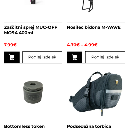
Zaščitni sprej MUC-OFF
Nosilec bidona M-WAVE
MO94 400ml
Cenovni
7.99
€
4.70
€
–
4.99
€
razpon:
od
Poglej izdelek
Poglej izdelek
4.70€
do
Ta
4.99€
izdelek
ima
več
različic.
Možnosti
lahko
izberete
na
strani
Bottomless token
Podsedežna torbica
izdelka