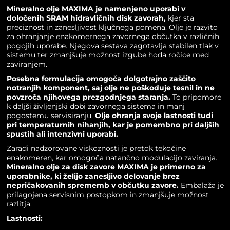
Mineralno olje MAXIMA
je namenjeno uporabi v
določenih SRAM hidravličnih disk zavorah,
kjer sta
preciznost in zanesljivost ključnega pomena. Olje je razvito
za ohranjanje enakomernega zavornega občutka v različnih
pogojih uporabe. Njegova sestava zagotavlja stabilen tlak v
sistemu ter zmanjšuje možnost izgube hoda ročice med
zaviranjem.
Posebna formulacija omogoča dolgotrajno zaščito
notranjih komponent, saj olje ne poškoduje tesnil in ne
povzroča njihovega prezgodnjega staranja.
To pripomore
k daljši življenjski dobi zavornega sistema in manj
pogostemu servisiranju.
Olje ohranja svoje lastnosti tudi
pri temperaturnih nihanjih, kar je pomembno pri daljših
spustih ali intenzivni uporabi.
Zaradi nadzorovane viskoznosti je pretok tekočine
enakomeren, kar omogoča natančno modulacijo zaviranja.
Mineralno olje za disk zavore MAXIMA je primerno za
uporabnike, ki želijo zanesljivo delovanje brez
nepričakovanih sprememb v občutku zavore.
Embalaža je
prilagojena servisnim postopkom in zmanjšuje možnost
razlitja.
Lastnosti: