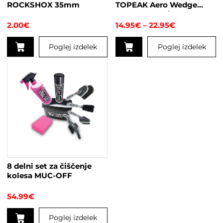
ROCKSHOX 35mm
TOPEAK Aero Wedge
Pack s trakovi
Cenovni
2.00
€
14.95
€
–
22.95
€
razpon:
od
Poglej izdelek
Poglej izdelek
14.95€
do
Ta
22.95€
izdelek
ima
več
različic.
Možnosti
lahko
izberete
na
strani
8 delni set za čiščenje
izdelka
kolesa MUC-OFF
54.99
€
Poglej izdelek