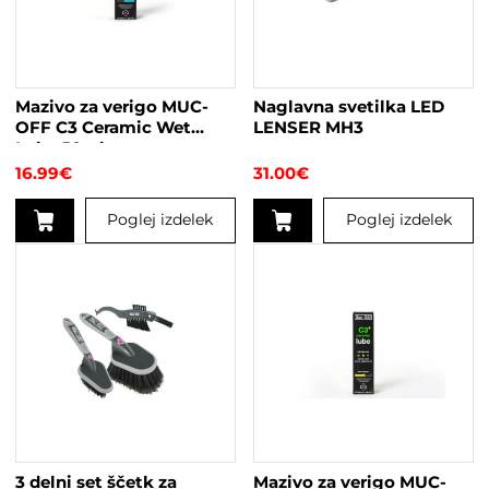
Mazivo za verigo MUC-
Naglavna svetilka LED
OFF C3 Ceramic Wet
LENSER MH3
Lube 50ml
16.99
€
31.00
€
Poglej izdelek
Poglej izdelek
Ta
izdelek
ima
več
različic.
Možnosti
lahko
izberete
na
strani
3 delni set ščetk za
Mazivo za verigo MUC-
izdelka