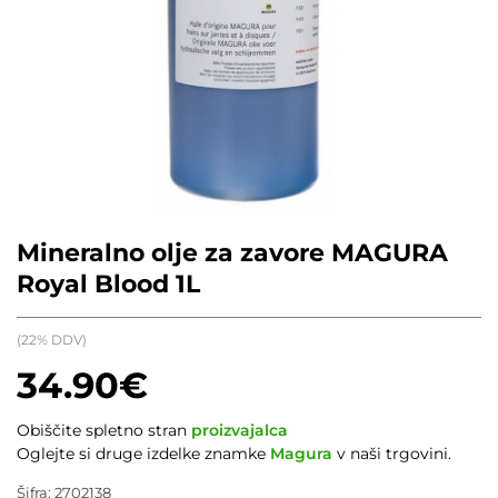
Mineralno olje za zavore MAGURA
Royal Blood 1L
(22% DDV)
34.90
€
Obiščite spletno stran
proizvajalca
Oglejte si druge izdelke znamke
Magura
v naši trgovini.
Šifra:
2702138