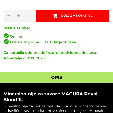
Mineralno
−
+
DODAJ V KOŠARICO
olje
za
zavore
Stanje zaloge:
MAGURA
Online
Royal
Fizična trgovina Lj. BTC Argentinska
Blood
1L
Za naročilo oddano do 14. ure predvidena dostava:
količina
Ponedeljek, 10.08.2026
OPIS
Mineralno olje za zavore MAGURA Royal
Blood 1L
Mineralno olje za disk zavore Magura, ki je primerno za vse
hidravlične zavorne sisteme z mineralnim oljem.
Mineralno