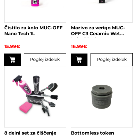
Čistilo za kolo MUC-OFF
Mazivo za verigo MUC-
Nano Tech 1L
OFF C3 Ceramic Wet
Lube 50ml
15.99
€
16.99
€
Poglej izdelek
Poglej izdelek
8 delni set za čiščenje
Bottomless token