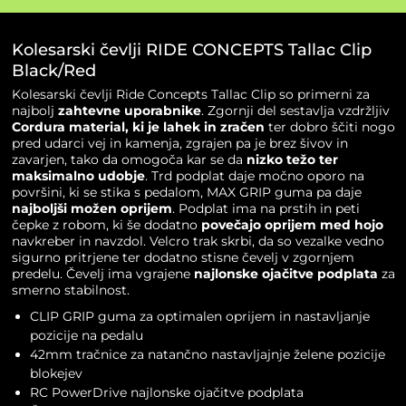
količina
Kolesarski čevlji RIDE CONCEPTS Tallac Clip
Black/Red
Kolesarski čevlji Ride Concepts Tallac Clip so primerni za
najbolj
zahtevne uporabnike
. Zgornji del sestavlja vzdržljiv
Cordura material, ki je lahek in zračen
ter dobro ščiti nogo
pred udarci vej in kamenja, zgrajen pa je brez šivov in
zavarjen, tako da omogoča kar se da
nizko težo ter
maksimalno udobje
. Trd podplat daje močno oporo na
površini, ki se stika s pedalom, MAX GRIP guma pa daje
najboljši možen oprijem
. Podplat ima na prstih in peti
čepke z robom, ki še dodatno
povečajo oprijem med hojo
navkreber in navzdol. Velcro trak skrbi, da so vezalke vedno
sigurno pritrjene ter dodatno stisne čevelj v zgornjem
predelu. Čevelj ima vgrajene
najlonske ojačitve podplata
za
smerno stabilnost.
CLIP GRIP guma za optimalen oprijem in nastavljanje
pozicije na pedalu
42mm tračnice za natančno nastavljajnje želene pozicije
blokejev
RC PowerDrive najlonske ojačitve podplata