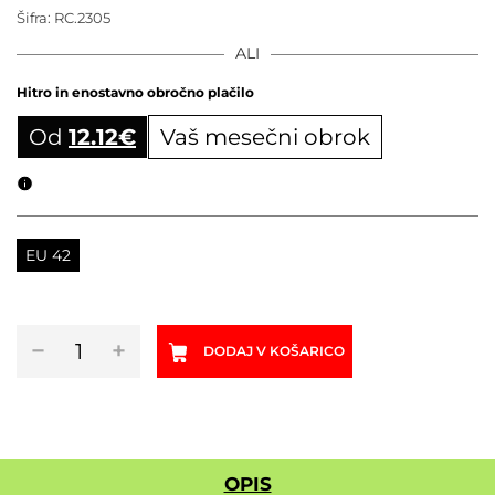
Šifra:
RC.2305
ALI
Hitro in enostavno obročno plačilo
Od
12.12
€
Vaš mesečni obrok
Obročni izračun
EU 42
Kolesarski
−
+
DODAJ V KOŠARICO
čevlji
RIDE
CONCEPTS
Tallac
Clip
Black/Red
OPIS