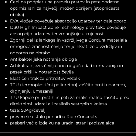
Čepi na podplatu na predelu prstov in pete dodatno
optimizirani za največji možen oprijem (stopničasta
oblika)
EVA vložek povečuje absorpcijo udarcev ter daje oporo
D30 High Impact Zone Technology prav tako povečuje
absorpcijo udarcev ter zmanjšuje utrujenost
Zgornji del iz lahkega in vzdržljivega Cordura materiala
omogoča zračnost čevlja ter je hkrati zelo vzdržljiv in
odporen na obrabo
Antibakterijska notranja obloga
Artikuliran jezik čevlja onemogoča da bi umazanija in
pesek prišli v notranjost čevlja
Elastičen trak za pritrditev vezalk
TPU (termoplastični poliuretan) zaščita proti udarcem,
drgnjenju, umazaniji
TPU kapice pri prstih in peti za maksimalno zaščito pred
direktnimi udarci ali zasilnih sestopih s kolesa
teža: 504g/čevelj
preveri še ostalo ponudbo
Ride Concepts
preberi več o izdelku na
uradni strani proizvajalca