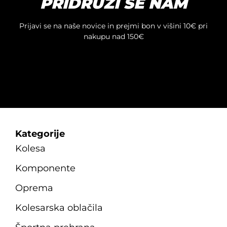
PRIDRUŽI SE NAM
lahko
izberete
na
Prijavi se na naše novice in prejmi bon v višini 10€ pri
strani
nakupu nad 150€
izdelka
Kategorije
Kolesa
Komponente
Oprema
Kolesarska oblačila