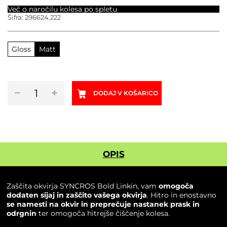
Več o naročilu kolesa po spletu
Šifra:
296624.222
Gloss
Matt
Zaščita
−
+
DODAJ V KOŠARICO
okvirja
SYNCROS
Bold
Linkin
količina
OPIS
Zaščita okvirja SYNCROS Bold Linkin, vam
omogoča
dodaten sijaj in zaščito vašega okvirja
. Hitro in enostavno
se namesti na okvir in preprečuje nastanek prask in
odrgnin
ter omogoča hitrejše čiščenje kolesa.