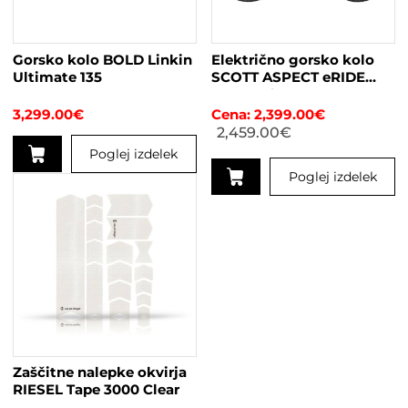
Gorsko kolo BOLD Linkin
Električno gorsko kolo
Ultimate 135
SCOTT ASPECT eRIDE
920 modra
3,299.00
€
2,399.00
€
2,459.00
€
Poglej izdelek
Poglej izdelek
Ta
izdelek
Ta
ima
izdelek
več
ima
različic.
več
Možnosti
različic.
lahko
Možnosti
izberete
lahko
na
izberete
strani
na
Zaščitne nalepke okvirja
izdelka
strani
RIESEL Tape 3000 Clear
izdelka