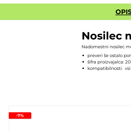
OPI
Nosilec 
Nadomestni nosilec me
preveri še ostalo p
šifra proizvajalca: 2
kompatibilnosti: vs
-7%