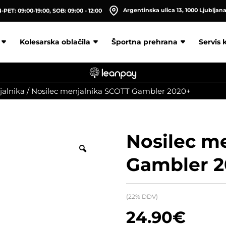
Argentinska ulica 13, 1000 Ljubljan
PET: 09:00-19:00, SOB: 09:00 - 12:00
Kolesarska oblačila
Športna prehrana
Servis 
jalnika
/
Nosilec menjalnika SCOTT Gambler 2020+
Nosilec m
Gambler 2
(22% DDV)
24.90
€