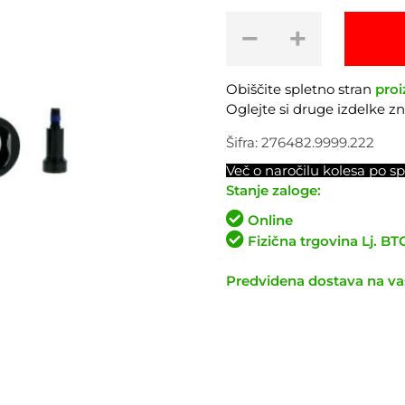
Nosilec
−
+
menjalnika
SCOTT
Gambler
Obiščite spletno stran
proi
2020+
Oglejte si druge izdelke 
količina
Šifra:
276482.9999.222
Več o naročilu kolesa po sp
Stanje zaloge:
Online
Fizična trgovina Lj. B
Predvidena dostava na vaš