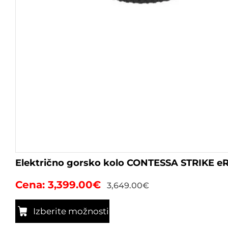
Električno gorsko kolo CONTESSA STRIKE e
3,399.00
€
3,649.00
€
Izberite možnosti
Ta