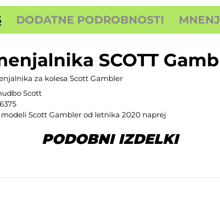
S
DODATNE PODROBNOSTI
MNENJA
menjalnika SCOTT Gamb
njalnika za kolesa Scott Gambler
onudbo
Scott
06375
i modeli Scott Gambler od letnika 2020 naprej
PODOBNI IZDELKI