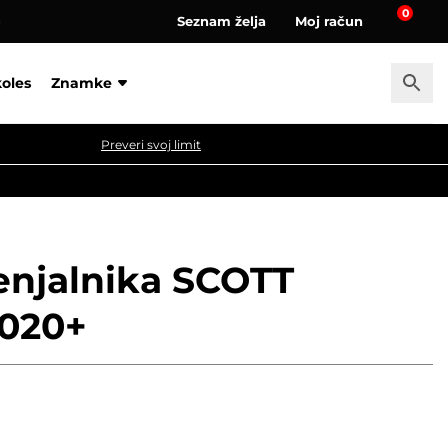
0
Seznam želja
Moj račun
a
koles
Znamke
Preveri svoj limit
enjalnika SCOTT
020+