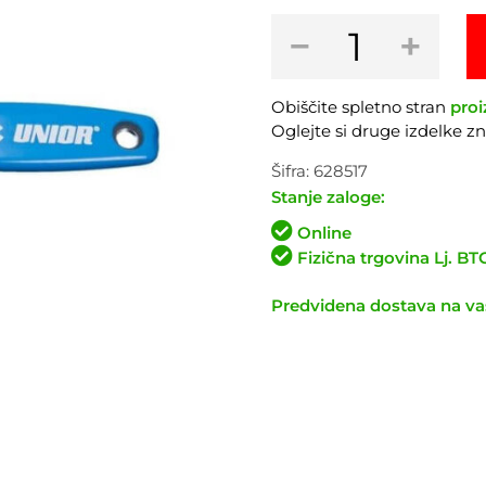
Viličasti
−
+
ključ
za
pedala
Obiščite spletno stran
proi
UNIOR
Oglejte si druge izdelke 
1613/2DP
količina
Šifra:
628517
Stanje zaloge:
Online
Fizična trgovina Lj. B
Predvidena dostava na vaš