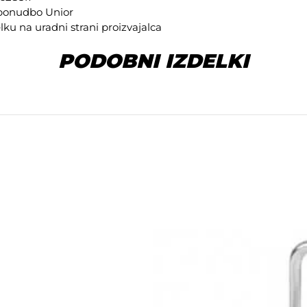
o ponudbo
Unior
elku na
uradni strani proizvajalca
PODOBNI IZDELKI