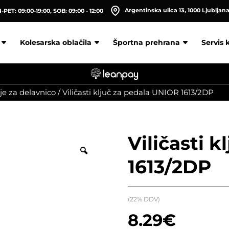
Argentinska ulica 13, 1000 Ljubljan
PET: 09:00-19:00, SOB: 09:00 - 12:00
Kolesarska oblačila
Športna prehrana
Servis 
je za delavnico
/
Viličasti ključ za pedala UNIOR 1613/2DP
Viličasti 
1613/2DP
(22% DDV)
8.29
€