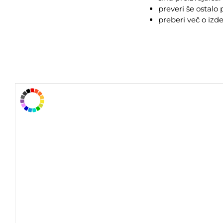
preveri še ostal
preberi več o izd