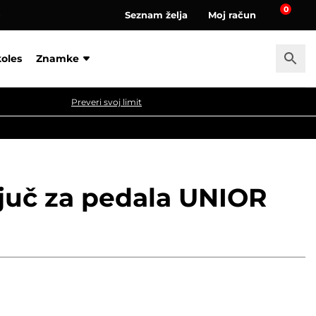
0
Seznam želja
Moj račun
a
koles
Znamke
Preveri svoj limit
ključ za pedala UNIOR