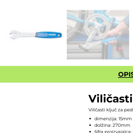
OPI
Viličast
Viličasti ključ za p
dimenzija: 15mm
dolžina: 270mm
šifra proizvajalca