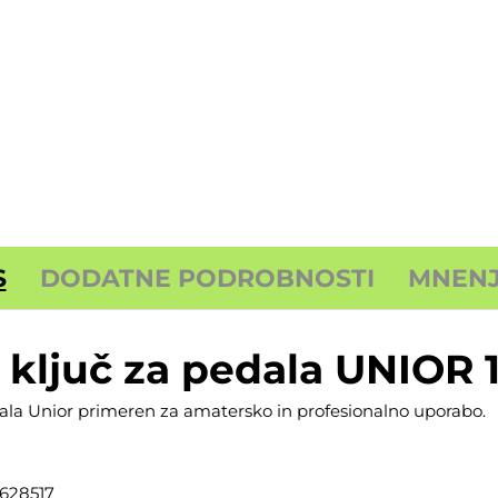
S
DODATNE PODROBNOSTI
MNENJA
i ključ za pedala UNIOR
edala Unior primeren za amatersko in profesionalno uporabo.
: 628517