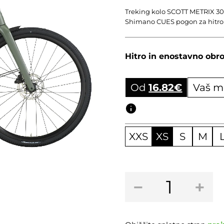
Treking kolo SCOTT METRIX 30 
Shimano CUES pogon za hitro v
Hitro in enostavno obro
Od
16.82
€
Vaš m
Obročni izračun
XXS
XS
S
M
Treking
−
+
kolo
SCOTT
METRIX
30