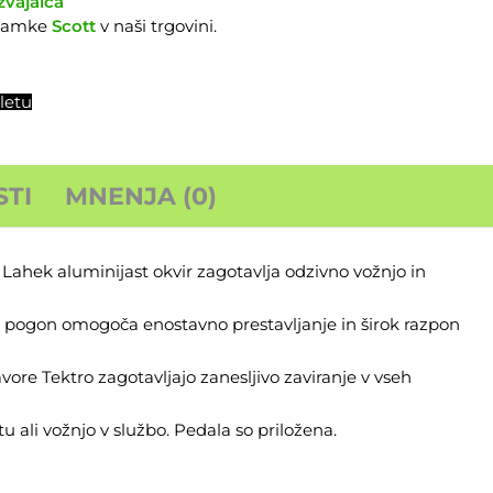
zvajalca
znamke
Scott
v naši trgovini.
letu
TI
MNENJA (0)
Lahek aluminijast okvir zagotavlja odzivno vožnjo in
×9 pogon omogoča enostavno prestavljanje in širok razpon
re Tektro zagotavljajo zanesljivo zaviranje v vseh
 ali vožnjo v službo. Pedala so priložena.