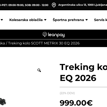
Argentinska ulica 13, 1000 Ljubljan
PET: 09:00-19:00, SOB: 09:00 - 12:00
Kolesarska oblačila
Športna prehrana
Servis 
ška
/
Treking kolo SCOTT METRIX 30 EQ 2026
Treking k
EQ 2026
(22% DDV)
999.00
€