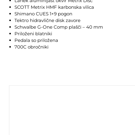
Lahek aluminijast okvir Metrix Disc
SCOTT Metrix HMF karbonska vilica
Shimano CUES 1×9 pogon
Tektro hidravlične disk zavore
Schwalbe G-One Comp plašči – 40 mm
Priloženi blatniki
Pedala so priložena
700C obročniki