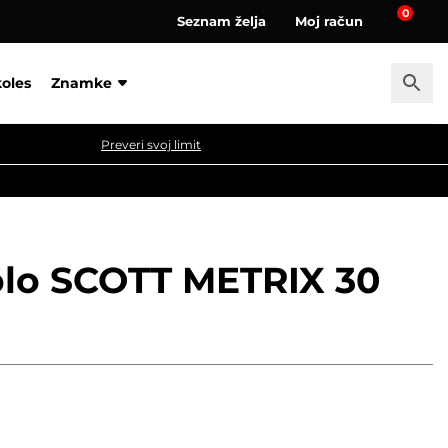
0
Seznam želja
Moj račun
a
koles
Znamke
Preveri svoj limit
olo SCOTT METRIX 30