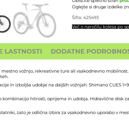
Obiščite spletno stran
proi
EQ
Oglejte si druge izdelke 
2026
količina
Šifra:
425493
Več o naročilu kolesa po sp
E LASTNOSTI
DODATNE PODROBNOS
mestno vožnjo, rekreativne ture ali vsakodnevno mobilnost. 
teh.
acije in izboljša udobje na daljših vožnjah. Shimano CUES 1
binacijo hitrosti, oprijema in udobja. Hidravlične disk zavo
tniki, zato je odlična izbira za vsakodnevno uporabo v mestu