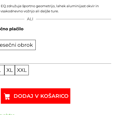
EQ združuje športno geometrijo, lahek aluminijast okvir in
sakodnevno vožnjo ali daljše ture.
ALI
čno plačilo
esečni obrok
L
XL
XXL
DODAJ V KOŠARICO