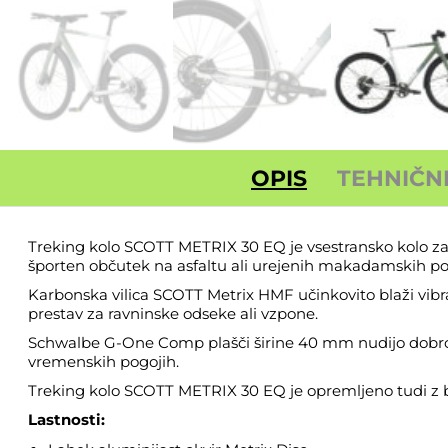
OPIS
TEHNIČN
Treking kolo SCOTT METRIX 30 EQ je vsestransko kolo za 
športen občutek na asfaltu ali urejenih makadamskih po
Karbonska vilica SCOTT Metrix HMF učinkovito blaži vibr
prestav za ravninske odseke ali vzpone.
Schwalbe G-One Comp plašči širine 40 mm nudijo dobro kom
vremenskih pogojih.
Treking kolo SCOTT METRIX 30 EQ je opremljeno tudi z bla
Lastnosti: