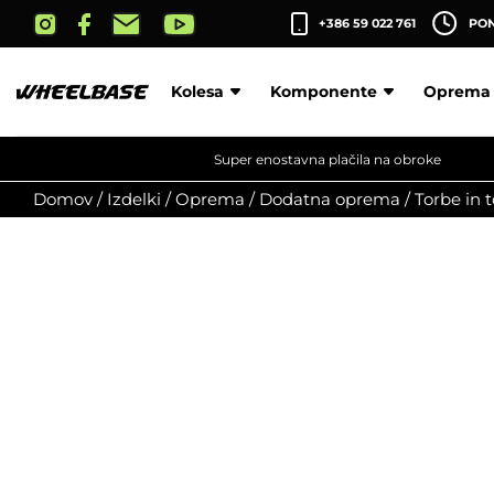
Skip
+386 59 022 761
PON-
to
the
content
Kolesa
Komponente
Oprema
Super enostavna plačila na obroke
Domov
/
Izdelki
/
Oprema
/
Dodatna oprema
/
Torbe in 