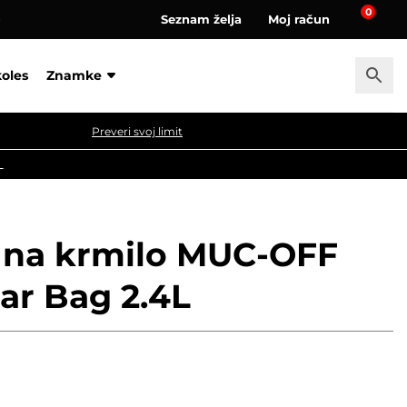
0
Seznam želja
Moj račun
a
koles
Znamke
Preveri svoj limit
L
a na krmilo MUC-OFF
ar Bag 2.4L