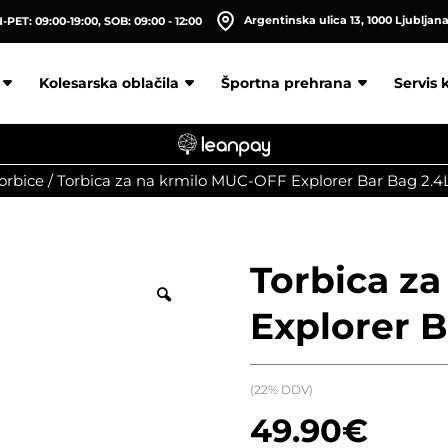
Argentinska ulica 13, 1000 Ljubljan
PET: 09:00-19:00, SOB: 09:00 - 12:00
Kolesarska oblačila
Športna prehrana
Servis 
torbice
/
Torbica za na krmilo MUC-OFF Explorer Bar Bag 2.4
Torbica z
Explorer B
(22% DDV)
49.90
€