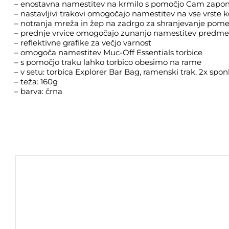
– enostavna namestitev na krmilo s pomočjo Cam zapo
– nastavljivi trakovi omogočajo namestitev na vse vrste k
– notranja mreža in žep na zadrgo za shranjevanje pom
– prednje vrvice omogočajo zunanjo namestitev predme
– reflektivne grafike za večjo varnost
– omogoča namestitev Muc-Off Essentials torbice
– s pomočjo traku lahko torbico obesimo na rame
– v setu: torbica Explorer Bar Bag, ramenski trak, 2x spon
– teža: 160g
– barva: črna