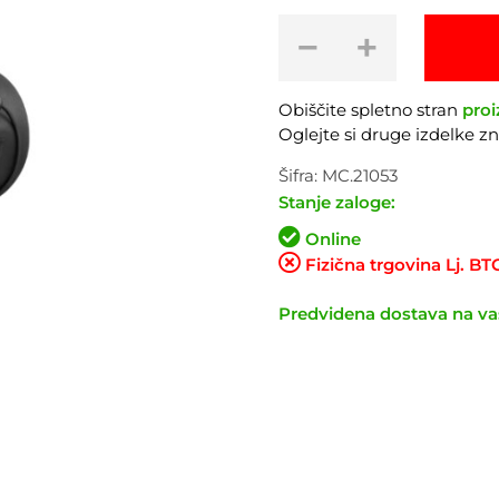
Torbica
−
+
za
na
krmilo
Obiščite spletno stran
proi
MUC-
Oglejte si druge izdelke 
OFF
Explorer
Šifra:
MC.21053
Bar
Stanje zaloge:
Bag
Online
2.4L
Fizična trgovina Lj. B
količina
Predvidena dostava na vaš