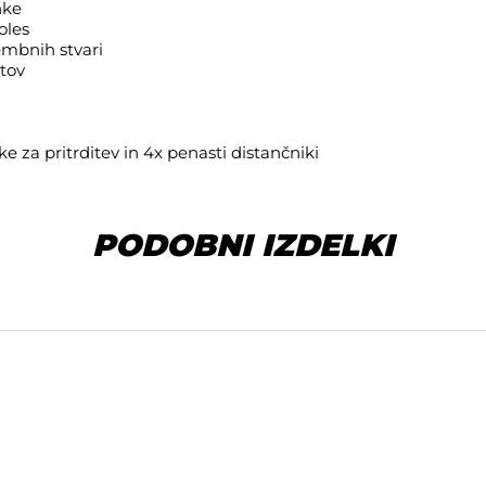
nke
oles
embnih stvari
tov
ke za pritrditev in 4x penasti distančniki
PODOBNI IZDELKI