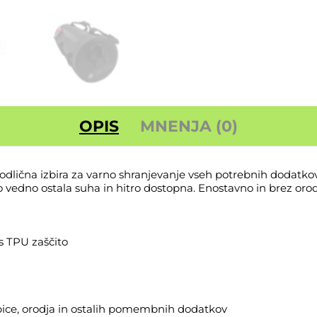
OPIS
MNENJA (0)
odlična izbira za varno shranjevanje vseh potrebnih dodatk
 bo vedno ostala suha in hitro dostopna. Enostavno in brez 
s TPU zaščito
bice, orodja in ostalih pomembnih dodatkov