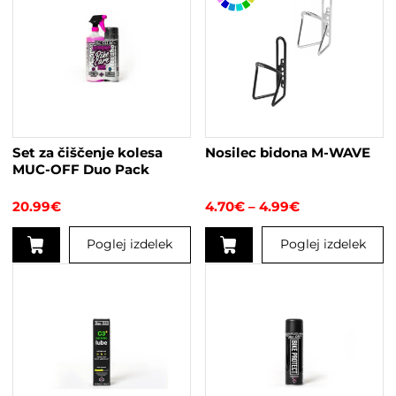
Set za čiščenje kolesa
Nosilec bidona M-WAVE
MUC-OFF Duo Pack
Cenovni
20.99
€
4.70
€
–
4.99
€
razpon:
od
Poglej izdelek
Poglej izdelek
4.70€
do
Ta
4.99€
izdelek
ima
več
različic.
Možnosti
lahko