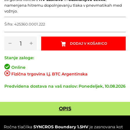
namenjena hitremu dopolnjevanju tlaka v pnevmatikah med
vožnjo.
Šifra:
425360.0001.222
Tlačilka
−
+
DODAJ V KOŠARICO
SYNCROS
Boundary
1.5HV
Stanje zaloge:
količina
Online
Fizična trgovina Lj. BTC Argentinska
Predvidena dostava na vaš naslov: Ponedeljek, 10.08.2026
OPIS
Ročna tlačilka
SYNCROS Boundary 1.5HV
je zasnovana kot