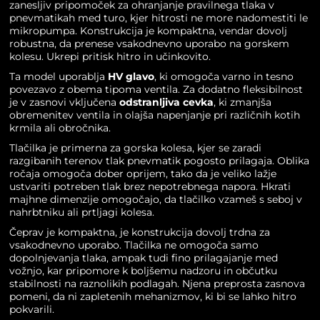
zanesljiv pripomoček za ohranjanje pravilnega tlaka v
pnevmatikah med turo, kjer hitrosti ne more nadomestiti le
mikropumpa. Konstrukcija je kompaktna, vendar dovolj
robustna, da prenese vsakodnevno uporabo na gorskem
kolesu. Ukrepi pritisk hitro in učinkovito.
Ta model uporablja
HV glavo
, ki omogoča varno in tesno
povezavo z obema tipoma ventila. Za dodatno fleksibilnost
je v zasnovi vključena
odstranljiva cevka
, ki zmanjša
obremenitev ventila in olajša napenjanje pri različnih kotih
krmila ali obročnika.
Tlačilka je primerna za gorska kolesa, kjer se zaradi
razgibanih terenov tlak pnevmatik pogosto prilagaja. Oblika
ročaja omogoča dober oprijem, tako da je veliko lažje
ustvariti potreben tlak brez nepotrebnega napora. Hkrati
majhne dimenzije omogočajo, da tlačilko vzameš s seboj v
nahrbtniku ali prtljagi kolesa.
Čeprav je kompaktna, je konstrukcija dovolj trdna za
vsakodnevno uporabo. Tlačilka ne omogoča samo
dopolnjevanja tlaka, ampak tudi fino prilagajanje med
vožnjo, kar pripomore k boljšemu nadzoru in občutku
stabilnosti na raznolikih podlagah. Njena preprosta zasnova
pomeni, da ni zapletenih mehanizmov, ki bi se lahko hitro
pokvarili.