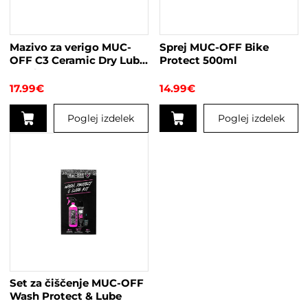
izberete
na
strani
Mazivo za verigo MUC-
Sprej MUC-OFF Bike
izdelka
OFF C3 Ceramic Dry Lube
Protect 500ml
50ml
17.99
€
14.99
€
Poglej izdelek
Poglej izdelek
Set za čiščenje MUC-OFF
Wash Protect & Lube