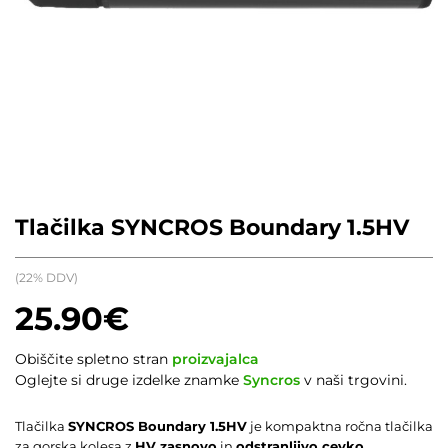
Tlačilka SYNCROS Boundary 1.5HV
(22% DDV)
25.90
€
Obiščite spletno stran
proizvajalca
Oglejte si druge izdelke znamke
Syncros
v naši trgovini.
Tlačilka
SYNCROS Boundary 1.5HV
je kompaktna ročna tlačilka
za gorska kolesa z
HV zasnovo
in
odstranljivo cevko
,