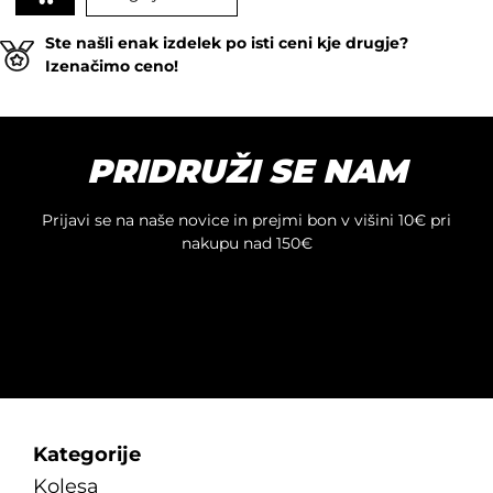
do
Ta
25.95€
Ste našli enak izdelek po isti ceni kje drugje?
izdelek
Izenačimo ceno!
ima
več
različic.
Možnosti
PRIDRUŽI SE NAM
lahko
izberete
na
Prijavi se na naše novice in prejmi bon v višini 10€ pri
strani
nakupu nad 150€
izdelka
Kategorije
Kolesa