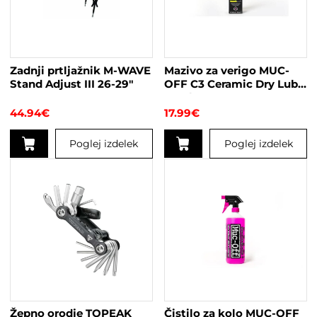
Zadnji prtljažnik M-WAVE
Mazivo za verigo MUC-
Stand Adjust III 26-29″
OFF C3 Ceramic Dry Lube
50ml
44.94
€
17.99
€
Poglej izdelek
Poglej izdelek
Žepno orodje TOPEAK
Čistilo za kolo MUC-OFF