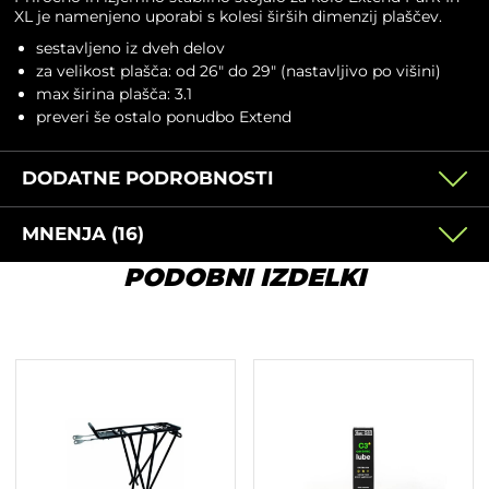
XL je namenjeno uporabi s kolesi širših dimenzij plaščev.
sestavljeno iz dveh delov
za velikost plašča: od 26″ do 29″ (nastavljivo po višini)
max širina plašča: 3.1
preveri še ostalo ponudbo
Extend
DODATNE PODROBNOSTI
MNENJA (16)
PODOBNI IZDELKI