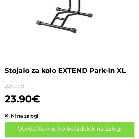
Stojalo za kolo EXTEND Park-In XL
(22% DDV)
23.90
€
Ni na zalogi
Obvestite me, ko bo izdelek na zalogi