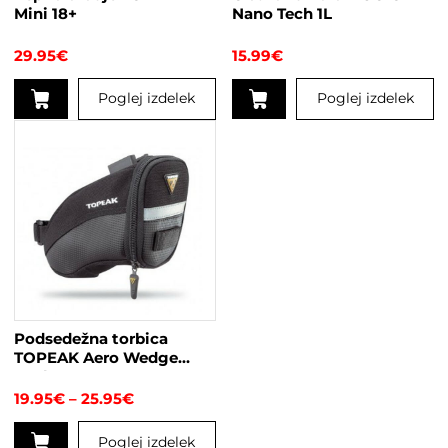
Mini 18+
Nano Tech 1L
29.95
€
15.99
€
Poglej izdelek
Poglej izdelek
Podsedežna torbica
TOPEAK Aero Wedge
Pack
Cenovni
19.95
€
–
25.95
€
razpon:
od
Poglej izdelek
19.95€