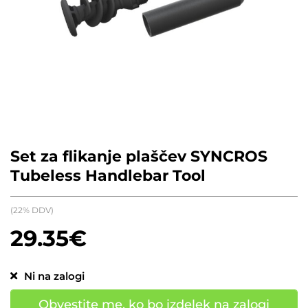
Set za flikanje plaščev SYNCROS
Tubeless Handlebar Tool
(22% DDV)
29.35
€
Ni na zalogi
Obvestite me, ko bo izdelek na zalogi