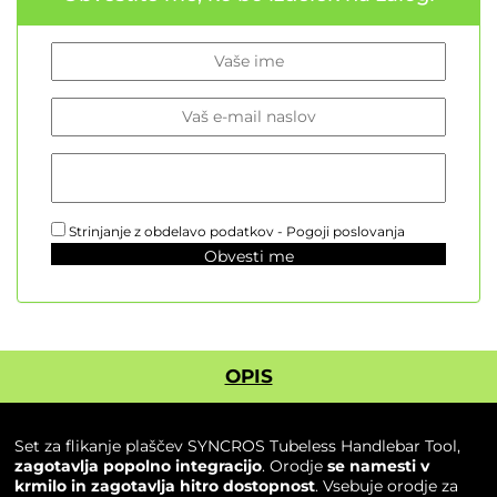
Strinjanje z obdelavo podatkov -
Pogoji poslovanja
Obvesti me
OPIS
Set za flikanje plaščev
SYNCROS
Tubeless Handlebar Tool,
zagotavlja popolno integracijo
. Orodje
se namesti v
krmilo in zagotavlja hitro dostopnost
. Vsebuje orodje za