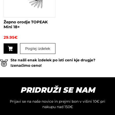
lahko
izberete
na
strani
Žepno orodje TOPEAK
izdelka
Mini 18+
29.95
€
Poglej izdelek
Ste našli enak izdelek po isti ceni kje drugje?
Izenačimo ceno!
PRIDRUŽI SE NAM
Prijavi se na naše novice in prejmi bon v višini 10€ pri
nakupu nad 150€