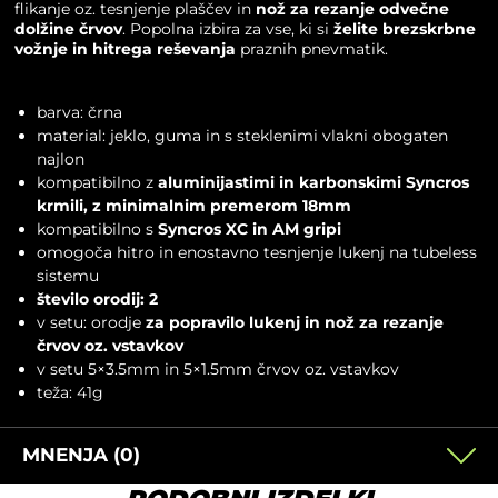
flikanje oz. tesnjenje plaščev in
nož za rezanje odvečne
dolžine črvov
. Popolna izbira za vse, ki si
želite brezskrbne
vožnje in hitrega reševanja
praznih pnevmatik.
barva: črna
material: jeklo, guma in s steklenimi vlakni obogaten
najlon
kompatibilno z
aluminijastimi in karbonskimi Syncros
krmili, z minimalnim premerom 18mm
kompatibilno s
Syncros XC in AM
gripi
omogoča hitro in enostavno tesnjenje lukenj na tubeless
sistemu
število orodij: 2
v setu: orodje
za popravilo lukenj in nož za rezanje
črvov oz. vstavkov
v setu 5×3.5mm in 5×1.5mm črvov oz. vstavkov
teža: 41g
MNENJA (0)