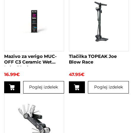
izdelek
ima
več
različic.
Možnosti
lahko
izberete
na
strani
Mazivo za verigo MUC-
Tlačilka TOPEAK Joe
izdelka
OFF C3 Ceramic Wet
Blow Race
Lube 50ml
16.99
€
47.95
€
Poglej izdelek
Poglej izdelek
Ta
izdelek
ima
več
različic.
Možnosti