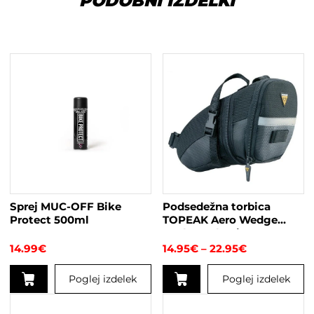
PODOBNI IZDELKI
Sprej MUC-OFF Bike
Podsedežna torbica
Protect 500ml
TOPEAK Aero Wedge
Pack s trakovi
Cenovni
14.99
€
14.95
€
–
22.95
€
razpon:
od
Poglej izdelek
Poglej izdelek
14.95€
do
Ta
22.95€