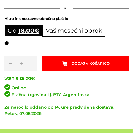
ALI
Hitro in enostavno obročno plačilo
Od
18.00
€
Vaš mesečni obrok
Obročni izračun
Plašč
−
+
DODAJ V KOŠARICO
MAXXIS
Minion
DHR
Stanje zaloge:
II
Online
27.5x2.40WT
Fizična trgovina Lj. BTC Argentinska
EXO
TR
Za naročilo oddano do 14. ure predvidena dostava:
3C
Petek, 07.08.2026
Maxx
Terra
količina