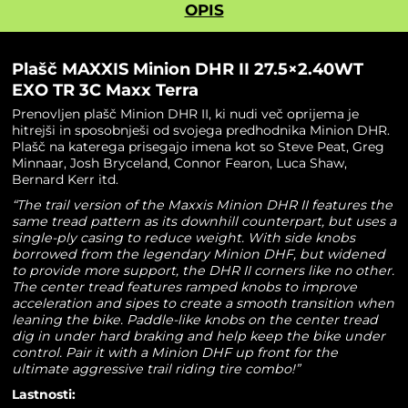
OPIS
Plašč MAXXIS Minion DHR II 27.5×2.40WT
EXO TR 3C Maxx Terra
Prenovljen plašč Minion DHR II, ki nudi več oprijema je
hitrejši in sposobnješi od svojega predhodnika Minion DHR.
Plašč na katerega prisegajo imena kot so Steve Peat, Greg
Minnaar, Josh Bryceland, Connor Fearon, Luca Shaw,
Bernard Kerr itd.
“The trail version of the Maxxis Minion DHR II features the
same tread pattern as its downhill counterpart, but uses a
single-ply casing to reduce weight. With side knobs
borrowed from the legendary Minion DHF, but widened
to provide more support, the DHR II corners like no other.
The center tread features ramped knobs to improve
acceleration and sipes to create a smooth transition when
leaning the bike. Paddle-like knobs on the center tread
dig in under hard braking and help keep the bike under
control. Pair it with a Minion DHF up front for the
ultimate aggressive trail riding tire combo!”
Lastnosti: