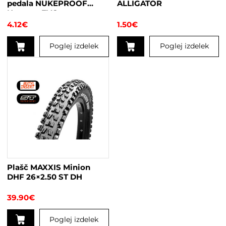
pedala NUKEPROOF
ALLIGATOR
Neutron EVO
4.12
€
1.50
€
Poglej izdelek
Poglej izdelek
Plašč MAXXIS Minion
DHF 26×2.50 ST DH
39.90
€
Poglej izdelek