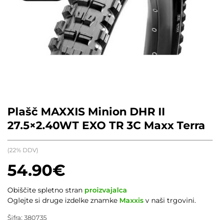
Plašč MAXXIS Minion DHR II
27.5×2.40WT EXO TR 3C Maxx Terra
(22% DDV)
54.90
€
Obiščite spletno stran
proizvajalca
Oglejte si druge izdelke znamke
Maxxis
v naši trgovini.
Šifra:
380735