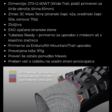
Dimenzije: 27.5×2.40WT (Wide Trail, plašč primeren za
širše obroče; širina 61mm)
Zmes: 3C Maxx Terra (stranski čepi: 42a, sredinski čepi:
50a, osnova: 70a)
Zložjiva
EXO ojačane stranske stene
Tubeless Ready – primerno za uporabo z mlekom ali s
klasično zračnico
Primerno za Enduro/All-Mountain/Trail uporabo
Preverjena teža: 911g
Preveri še ostalo ponudbo
Maxxis
Preberi več o izdelku na
uradni strani proizvajalca