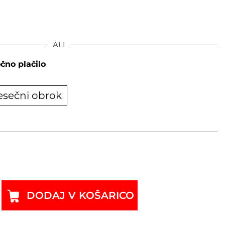
ALI
čno plačilo
esečni obrok
DODAJ V KOŠARICO