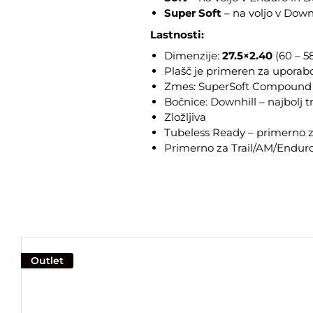
Super Soft
– na voljo v Down
Lastnosti:
Dimenzije:
27.5×2.40
(60 – 5
Plašč je primeren za uporabo 
Zmes: SuperSoft Compound z
Bočnice: Downhill – najbolj t
Zložljiva
Tubeless Ready – primerno z
Primerno za Trail/AM/Endur
Outlet