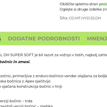
SUPER
Obiščite spletno stran
proi
SOFT
Oglejte si druge izdelke 
količina
Šifra:
CO.MT.HYD.SS.DH
S
DODATNE PODROBNOSTI
MNENJA
SUPER SOFT je bil razvit za vožnjo v tistih, najbolj zahte
bočnic in zmesi.
očnic, primerljiva z enduro bočnico vendar olajšana za boljš
nska bočnica z
Apex
ojačitvijo
 ojačana konstrukcija bočnic v liniji
verziji bočnic – trda
ownhill verziji bočnic – mehka