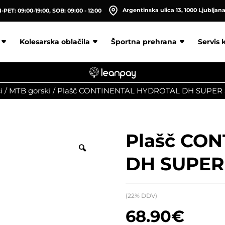
Argentinska ulica 13, 1000 Ljubljan
PET: 09:00-19:00, SOB: 09:00 - 12:00
Kolesarska oblačila
Športna prehrana
Servis 
i
/
MTB gorski
/
Plašč CONTINENTAL HYDROTAL DH SUPER
Plašč CO
DH SUPER
(22% DDV)
68.90
€