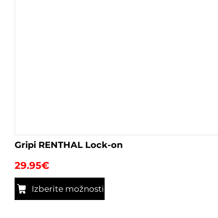
Gripi RENTHAL Lock-on
29.95
€
Izberite možnosti
Ta
izdelek