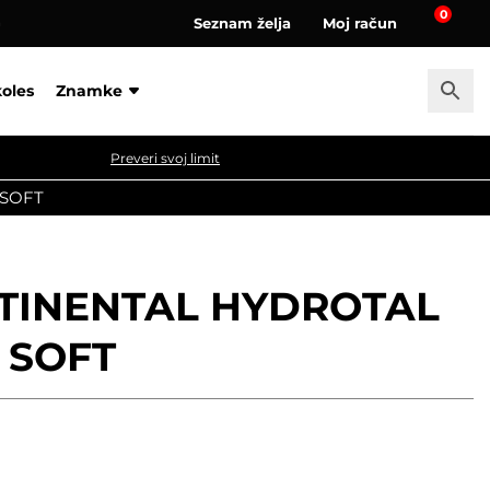
0
Seznam želja
Moj račun
a
koles
Znamke
Preveri svoj limit
 SOFT
NTINENTAL HYDROTAL
 SOFT