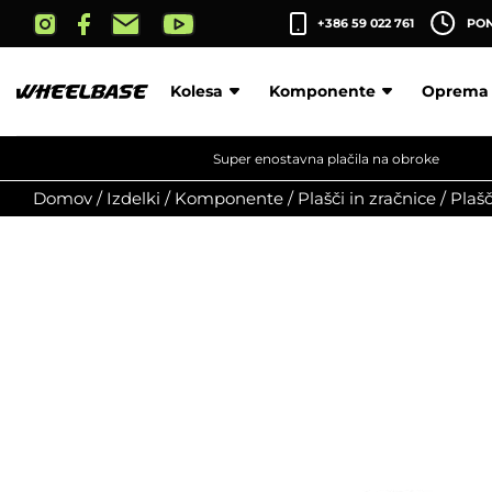
Skip
+386 59 022 761
PON-
to
the
content
Kolesa
Komponente
Oprema
Super enostavna plačila na obroke
Domov
/
Izdelki
/
Komponente
/
Plašči in zračnice
/
Plašč