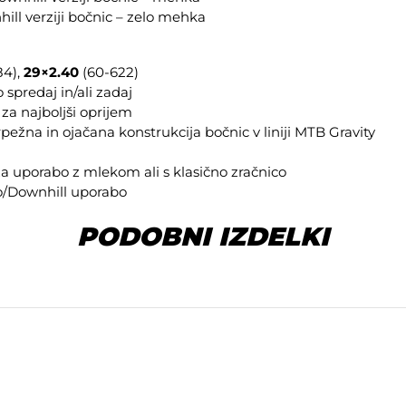
hill verziji bočnic – zelo mehka
84),
29×2.40
(60-622)
spredaj in/ali zadaj
a najboljši oprijem
rpežna in ojačana konstrukcija bočnic v liniji MTB Gravity
a uporabo z mlekom ali s klasično zračnico
o/Downhill uporabo
PODOBNI IZDELKI