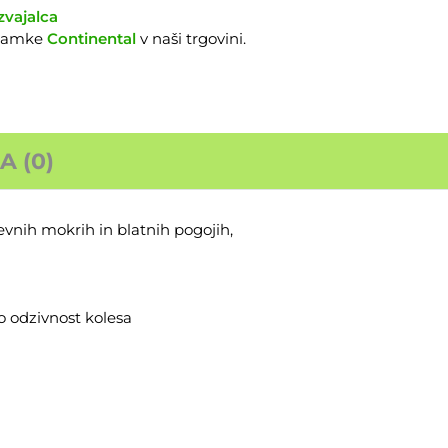
zvajalca
znamke
Continental
v naši trgovini.
 (0)
vnih mokrih in blatnih pogojih,
o odzivnost kolesa