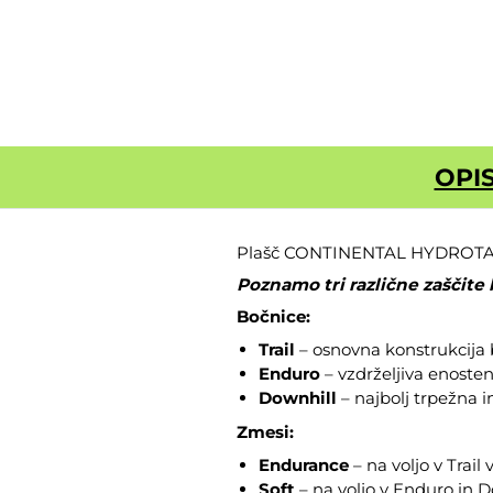
OPI
Plašč CONTINENTAL HYDROTAL DH 
Poznamo tri različne zaščite 
Bočnice:
Trail
– osnovna konstrukcija b
Enduro
– vzdrželjiva enoste
Downhill
– najbolj trpežna in
Zmesi:
Endurance
– na voljo v Trail 
Soft
– na voljo v Enduro in D