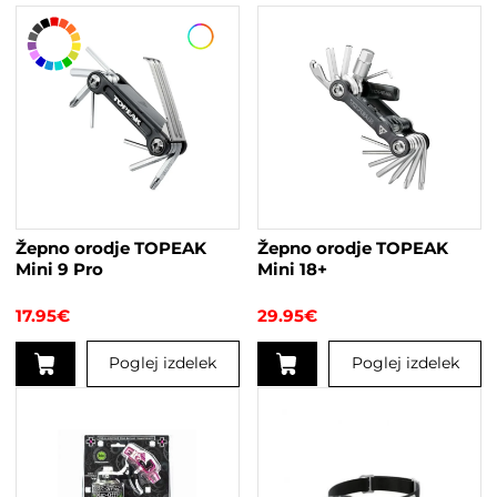
Žepno orodje TOPEAK
Žepno orodje TOPEAK
Mini 9 Pro
Mini 18+
17.95
€
29.95
€
Poglej izdelek
Poglej izdelek
Ta
izdelek
ima
več
različic.