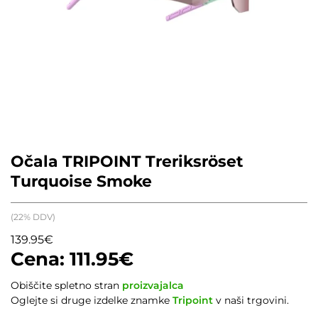
Očala TRIPOINT Treriksröset
Turquoise Smoke
(22% DDV)
139.95
€
111.95
€
Obiščite spletno stran
proizvajalca
Oglejte si druge izdelke znamke
Tripoint
v naši trgovini.