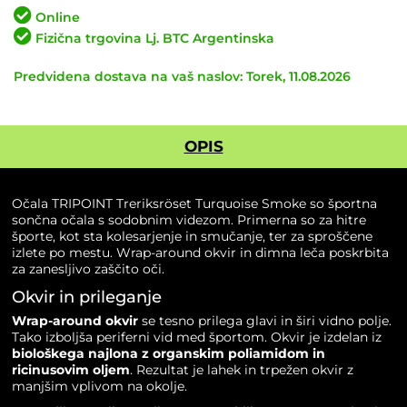
Smoke
Online
količina
Fizična trgovina Lj. BTC Argentinska
Predvidena dostava na vaš naslov: Torek, 11.08.2026
OPIS
Očala TRIPOINT Treriksröset Turquoise Smoke so športna
sončna očala s sodobnim videzom. Primerna so za hitre
športe, kot sta kolesarjenje in smučanje, ter za sproščene
izlete po mestu. Wrap-around okvir in dimna leča poskrbita
za zanesljivo zaščito oči.
Okvir in prileganje
Wrap-around okvir
se tesno prilega glavi in širi vidno polje.
Tako izboljša periferni vid med športom. Okvir je izdelan iz
biološkega najlona z organskim poliamidom in
ricinusovim oljem
. Rezultat je lahek in trpežen okvir z
manjšim vplivom na okolje.