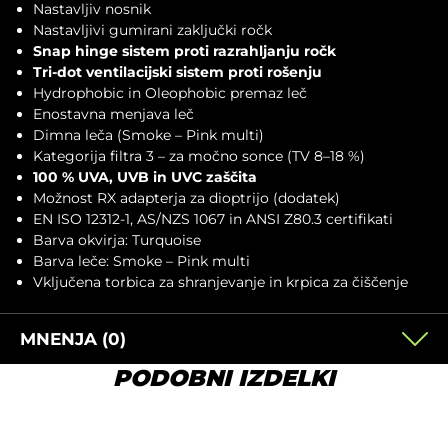
Nastavljiv nosnik
Nastavljivi gumirani zaključki ročk
Snap hinge sistem proti razrahljanju ročk
Tri-dot ventilacijski sistem proti rošenju
Hydrophobic in Oleophobic premaz leč
Enostavna menjava leč
Dimna leča (Smoke – Pink multi)
Kategorija filtra 3 – za močno sonce (TV 8–18 %)
100 % UVA, UVB in UVC zaščita
Možnost RX adapterja za dioptrijo (dodatek)
EN ISO 12312-1, AS/NZS 1067 in ANSI Z80.3 certifikati
Barva okvirja: Turquoise
Barva leče: Smoke – Pink multi
Vključena torbica za shranjevanje in krpica za čiščenje
MNENJA (0)
PODOBNI IZDELKI