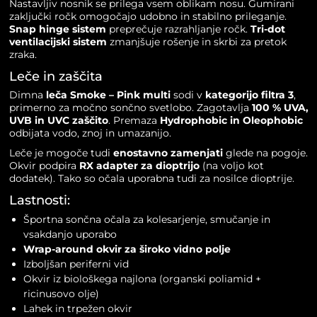
Nastavljiv nosnik se prilega vsem oblikam nosu. Gumirani
zaključki ročk omogočajo udobno in stabilno prileganje.
Snap hinge sistem
preprečuje razrahljanje ročk.
Tri-dot
ventilacijski sistem
zmanjšuje rošenje in skrbi za pretok
zraka.
Leče in zaščita
Dimna
leča Smoke – Pink multi
sodi v
kategorijo filtra 3
,
primerno za močno sončno svetlobo. Zagotavlja
100 % UVA,
UVB in UVC zaščito
. Premaza
Hydrophobic in Oleophobic
odbijata vodo, znoj in umazanijo.
Leče je mogoče tudi
enostavno zamenjati
glede na pogoje.
Okvir podpira
RX adapter za dioptrijo
(na voljo kot
dodatek). Tako so očala uporabna tudi za nosilce dioptrije.
Lastnosti:
Športna sončna očala za kolesarjenje, smučanje in
vsakdanjo uporabo
Wrap-around okvir za široko vidno polje
Izboljšan periferni vid
Okvir iz biološkega najlona (organski poliamid +
ricinusovo olje)
Lahek in trpežen okvir