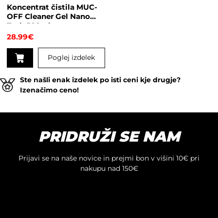
Koncentrat čistila MUC-
izdelka
OFF Cleaner Gel Nano
Tech 500ml
28.99
€
Poglej izdelek
Ste našli enak izdelek po isti ceni kje drugje?
Izenačimo ceno!
PRIDRUŽI SE NAM
Prijavi se na naše novice in prejmi bon v višini 10€ pri
nakupu nad 150€