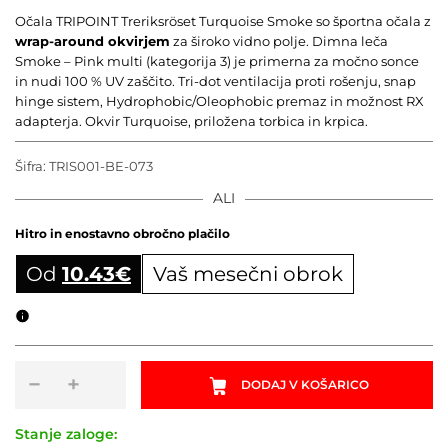
Očala TRIPOINT Treriksröset Turquoise Smoke so športna očala z
wrap-around okvirjem
za široko vidno polje. Dimna leča
Smoke – Pink multi (kategorija 3) je primerna za močno sonce
in nudi 100 % UV zaščito. Tri-dot ventilacija proti rošenju, snap
hinge sistem, Hydrophobic/Oleophobic premaz in možnost RX
adapterja. Okvir Turquoise, priložena torbica in krpica.
Šifra:
TRIS001-BE-073
ALI
Hitro in enostavno obročno plačilo
Od
10.43
€
Vaš mesečni obrok
Obročni izračun
Očala
−
+
DODAJ V KOŠARICO
TRIPOINT
Treriksröset
Turquoise
Stanje zaloge: