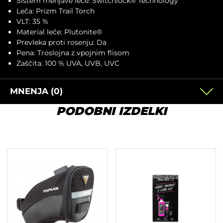
Sistem menjave leče: Switchlock® Technology
Leča: Prizm Trail Torch
VLT: 35 %
Material leče: Plutonite®
Prevleka proti rosenju: Da
Pena: Troslojna z vpojnim flisom
Zaščita: 100 % UVA, UVB, UVC
MNENJA (0)
PODOBNI IZDELKI