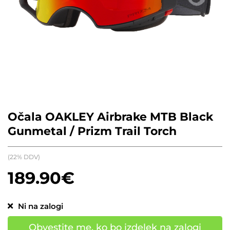
Očala OAKLEY Airbrake MTB Black
Gunmetal / Prizm Trail Torch
(22% DDV)
189.90
€
Ni na zalogi
Obvestite me, ko bo izdelek na zalogi