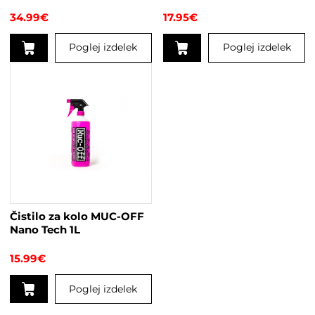
34.99
€
17.95
€
Poglej izdelek
Poglej izdelek
Ta
izdelek
ima
več
različic.
Možnosti
lahko
izberete
na
strani
Čistilo za kolo MUC-OFF
izdelka
Nano Tech 1L
15.99
€
Poglej izdelek