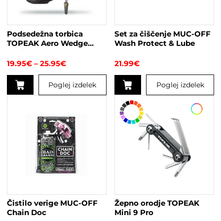
Podsedežna torbica
Set za čiščenje MUC-OFF
TOPEAK Aero Wedge
Wash Protect & Lube
Pack
Cenovni
19.95
€
–
25.95
€
21.99
€
razpon:
od
Poglej izdelek
Poglej izdelek
19.95€
do
Ta
25.95€
izdelek
ima
več
različic.
Možnosti
lahko
izberete
na
strani
Čistilo verige MUC-OFF
Žepno orodje TOPEAK
izdelka
Chain Doc
Mini 9 Pro