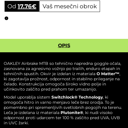
Od
17.76
€
Vaš mesečni obrok
Obročni izračun
OPIS
OAKLEY Airbrake MTB so tehnično napredna goggle očala,
zasnovana za agresivno vožnjo po trailih, enduro etapah in
tehničnih spustih. Okvir je izdelan iz materiala
O Matter™
,
ki zagotavlja prožnost, odpornost in stabilno prileganje na
čelado. Konstrukcija omogoča široko vidno polje in
učinkovito zaščito pred prahom ter umazanijo.
Model uporablja sistem
Switchlock® Technology
, ki
omogoča hitro in varno menjavo leče brez orodja. To je
pomembno pri spremenljivih svetlobnih pogojih na terenu.
Leča je izdelana iz materiala
Plutonite®
, ki nudi visoko
odpornost proti udarcem ter 100 % zaščito pred UVA, UVB
in UVC žarki.