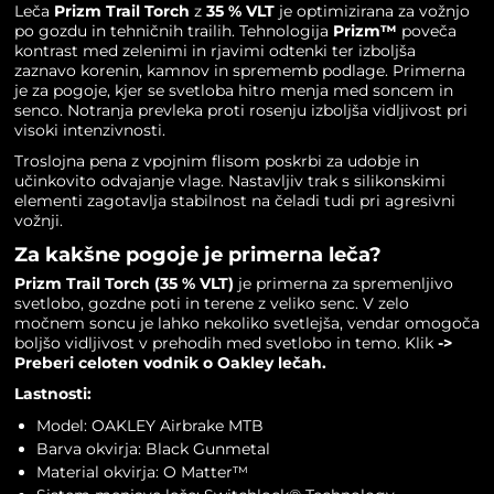
Leča
Prizm Trail Torch
z
35 % VLT
je optimizirana za vožnjo
po gozdu in tehničnih trailih. Tehnologija
Prizm™
poveča
kontrast med zelenimi in rjavimi odtenki ter izboljša
zaznavo korenin, kamnov in sprememb podlage. Primerna
je za pogoje, kjer se svetloba hitro menja med soncem in
senco. Notranja prevleka proti rosenju izboljša vidljivost pri
visoki intenzivnosti.
Troslojna pena z vpojnim flisom poskrbi za udobje in
učinkovito odvajanje vlage. Nastavljiv trak s silikonskimi
elementi zagotavlja stabilnost na čeladi tudi pri agresivni
vožnji.
Za kakšne pogoje je primerna leča?
Prizm Trail Torch (35 % VLT)
je primerna za spremenljivo
svetlobo, gozdne poti in terene z veliko senc. V zelo
močnem soncu je lahko nekoliko svetlejša, vendar omogoča
boljšo vidljivost v prehodih med svetlobo in temo. Klik
->
Preberi celoten vodnik o Oakley lečah.
Lastnosti:
Model: OAKLEY Airbrake MTB
Barva okvirja: Black Gunmetal
Material okvirja: O Matter™