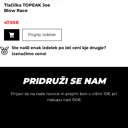
Tlačilka TOPEAK Joe
Blow Race
47.95
€
Poglej izdelek
Ta
Ste našli enak izdelek po isti ceni kje drugje?
izdelek
Izenačimo ceno!
ima
več
različic.
Možnosti
PRIDRUŽI SE NAM
lahko
izberete
na
Prijavi se na naše novice in prejmi bon v višini 10€ pri
strani
nakupu nad 150€
izdelka