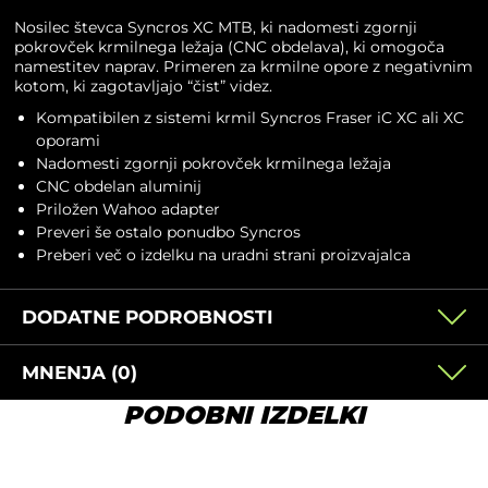
Nosilec števca Syncros XC MTB, ki nadomesti zgornji
pokrovček krmilnega ležaja (CNC obdelava), ki omogoča
namestitev naprav. Primeren za krmilne opore z negativnim
kotom, ki zagotavljajo “čist” videz.
Kompatibilen z sistemi krmil Syncros Fraser iC XC ali XC
oporami
Nadomesti zgornji pokrovček krmilnega ležaja
CNC obdelan aluminij
Priložen Wahoo adapter
Preveri še ostalo ponudbo
Syncros
Preberi več o izdelku na
uradni strani proizvajalca
DODATNE PODROBNOSTI
MNENJA (0)
PODOBNI IZDELKI