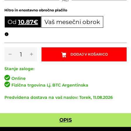
Hitro in enostavno obročno plačilo
Od
10.87
€
Vaš mesečni obrok
Obročni izračun
Nosilec
−
+
DODAJ V KOŠARICO
števca
SYNCROS
XC
Stanje zaloge:
MTB
Online
količina
Fizična trgovina Lj. BTC Argentinska
Predvidena dostava na vaš naslov: Torek, 11.08.2026
OPIS