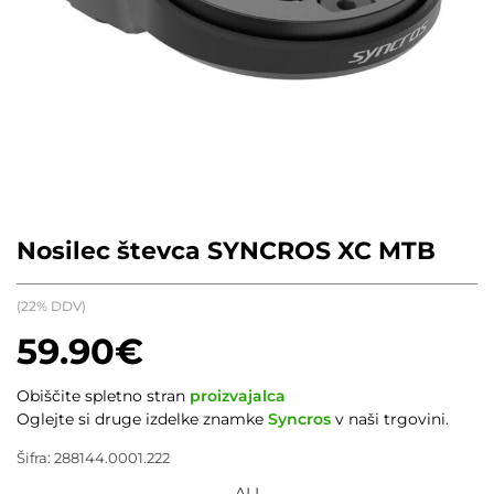
Nosilec števca SYNCROS XC MTB
(22% DDV)
59.90
€
Obiščite spletno stran
proizvajalca
Oglejte si druge izdelke znamke
Syncros
v naši trgovini.
Šifra:
288144.0001.222
ALI