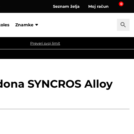
0
Seznam želja
Moj račun
a
koles
Znamke
Preveri svoj limit
idona SYNCROS Alloy