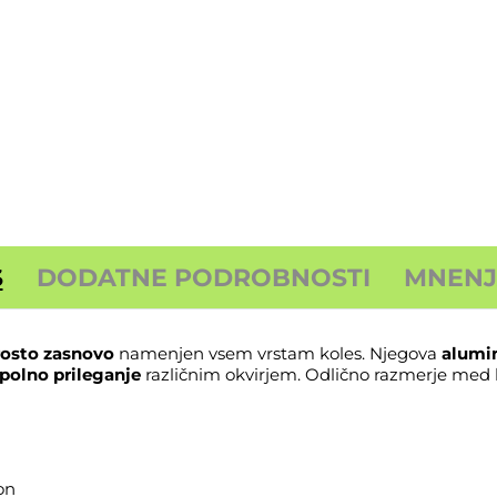
S
DODATNE PODROBNOSTI
MNENJA
osto zasnovo
namenjen vsem vrstam koles. Njegova
alumin
polno prileganje
različnim okvirjem. Odlično razmerje med k
on