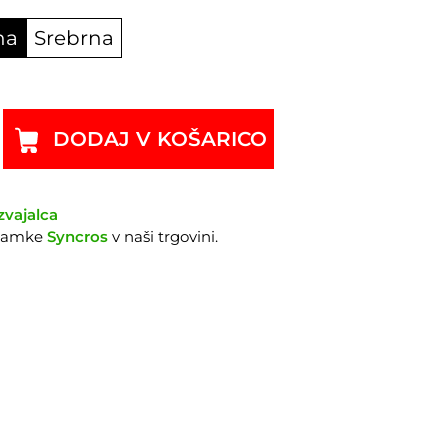
na
Srebrna
DODAJ V KOŠARICO
zvajalca
znamke
Syncros
v naši trgovini.