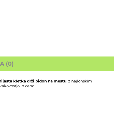
 (0)
ijasta kletka drži bidon na mestu
, z najlonskim
akovostjo in ceno.