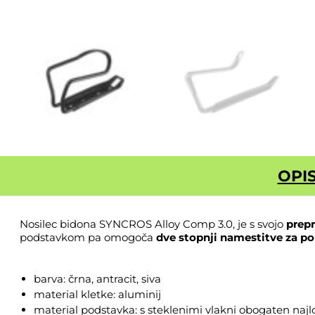
OPI
Nosilec bidona
SYNCROS
Alloy Comp 3.0, je s svojo
prepr
podstavkom pa omogoča
dve stopnji namestitve za po
barva: črna, antracit, siva
material kletke: aluminij
material podstavka: s steklenimi vlakni obogaten najl