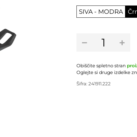
SIVA - MODRA
Čr
Nosilec
−
+
bidona
SYNCROS
Alloy
Comp
Obiščite spletno stran
proi
3.0
Oglejte si druge izdelke 
količina
Šifra:
241911.222