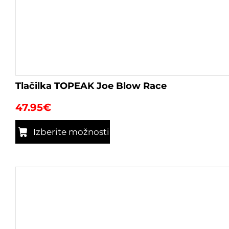
Tlačilka TOPEAK Joe Blow Race
47.95
€
Izberite možnosti
Ta
izdelek
ima
več
različic.
Možnosti
lahko
izberete