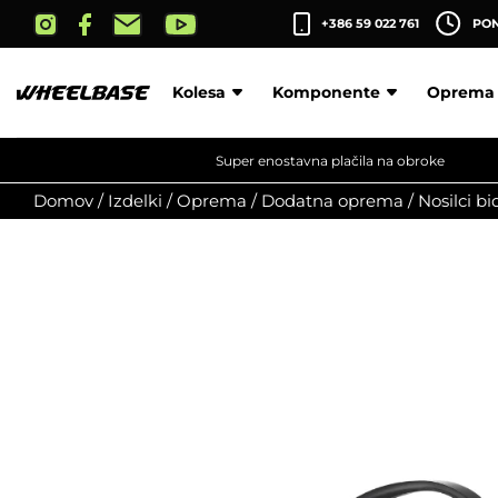
Skip
+386 59 022 761
PON-
to
the
content
Kolesa
Komponente
Oprema
Super enostavna plačila na obroke
Domov
/
Izdelki
/
Oprema
/
Dodatna oprema
/
Nosilci b