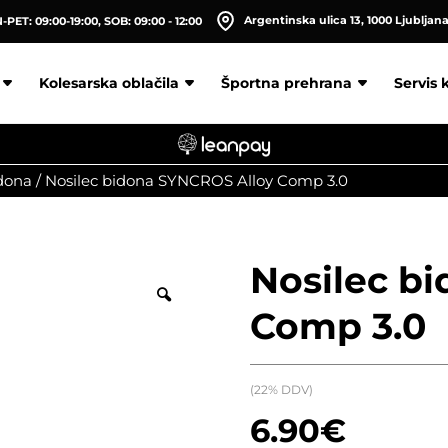
Argentinska ulica 13, 1000 Ljubljan
PET: 09:00-19:00, SOB: 09:00 - 12:00
Kolesarska oblačila
Športna prehrana
Servis 
idona
/
Nosilec bidona SYNCROS Alloy Comp 3.0
Nosilec b
Comp 3.0
(22% DDV)
6.90
€